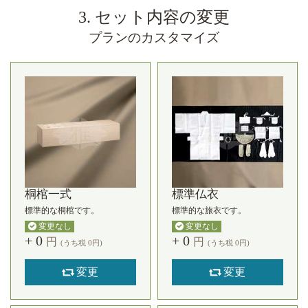
3. セット内容の変更
プランのカスタマイズ
桐棺一式
標準仏衣
標準的な桐棺です。
標準的な旅衣です。
変更なし
変更なし
+
0
+
0
円
円
(うち税
0
円)
(うち税
0
円)
変更
変更