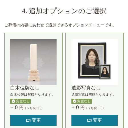
4. 追加オプションのご選択
ご葬儀の内容にあわせて追加できるオプションメニューです。
白木位牌なし
遺影写真なし
白木位牌は省略となります。
遺影写真は省略となります。
変更なし
変更なし
+
0
+
0
円
円
(うち税
0
円)
(うち税
0
円)
変更
変更