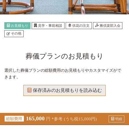
お見積もり
見学・事前相談
供花の注文
雅倶楽部入会
その他
葬儀プランのお見積もり
選択した葬儀プランの総額費用のお見積もりやカスタマイズがで
きます。
保存済みのお見積もりを読み込む
165,000
総額
費用
円 *参考
(うち税
15,000
円)
明細