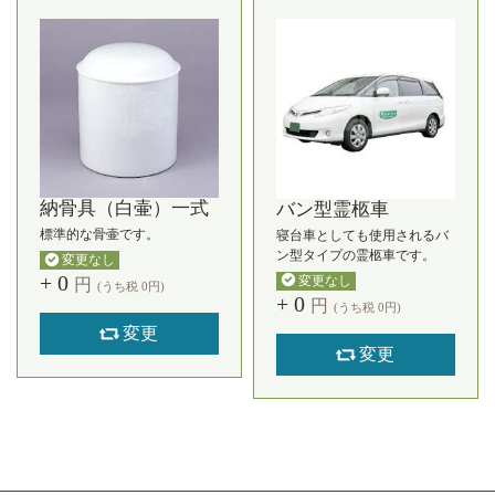
納骨具（白壷）一式
バン型霊柩車
標準的な骨壷です。
寝台車としても使用されるバ
ン型タイプの霊柩車です。
変更なし
+
0
変更なし
円
(うち税
0
円)
+
0
円
(うち税
0
円)
変更
変更