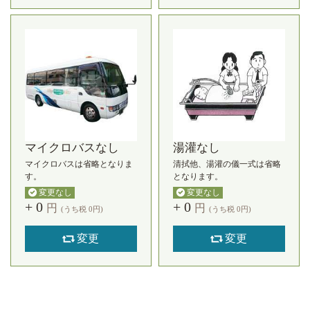
マイクロバスなし
湯灌なし
マイクロバスは省略となりま
清拭他、湯灌の儀一式は省略
す。
となります。
変更なし
変更なし
+
0
+
0
円
円
(うち税
0
円)
(うち税
0
円)
変更
変更