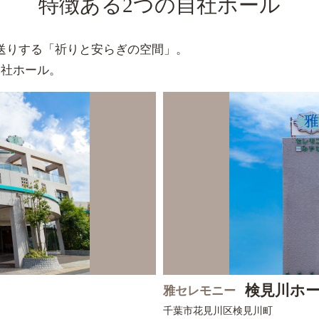
特徴ある2つの自社ホール
送りする「祈りと安らぎの空間」。
自社ホール。
検見川ホ
雅セレモニー
千葉市花見川区
検見川町