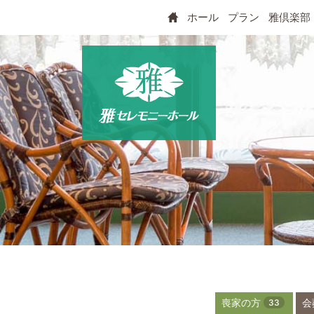
ホール
プラン
雅倶楽部
33
喪家の方
会