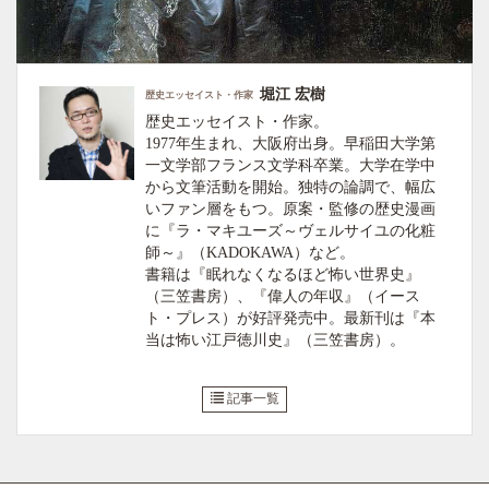
堀江 宏樹
歴史エッセイスト・作家
歴史エッセイスト・作家。
1977年生まれ、大阪府出身。早稲田大学第
一文学部フランス文学科卒業。大学在学中
から文筆活動を開始。独特の論調で、幅広
いファン層をもつ。原案・監修の歴史漫画
に『ラ・マキユーズ～ヴェルサイユの化粧
師～』（KADOKAWA）など。
書籍は『眠れなくなるほど怖い世界史』
（三笠書房）、『偉人の年収』（イース
ト・プレス）が好評発売中。最新刊は『本
当は怖い江戸徳川史』（三笠書房）。
記事一覧