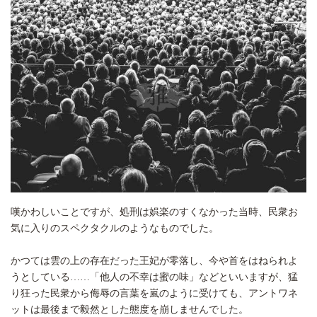
嘆かわしいことですが、処刑は娯楽のすくなかった当時、民衆お
気に入りのスペクタクルのようなものでした。
かつては雲の上の存在だった王妃が零落し、今や首をはねられよ
うとしている……「他人の不幸は蜜の味」などといいますが、猛
り狂った民衆から侮辱の言葉を嵐のように受けても、アントワネ
ットは最後まで毅然とした態度を崩しませんでした。