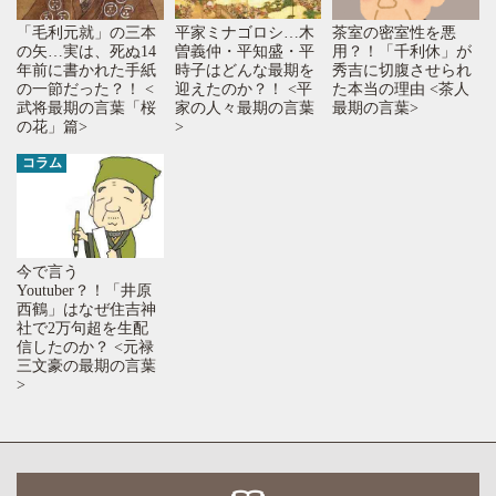
平家ミナゴロシ…木
「毛利元就」の三本
茶室の密室性を悪
曽義仲・平知盛・平
の矢…実は、死ぬ14
用？！「千利休」が
時子はどんな最期を
年前に書かれた手紙
秀吉に切腹させられ
迎えたのか？！ <平
の一節だった？！ <
た本当の理由 <茶人
家の人々最期の言葉
武将最期の言葉「桜
最期の言葉>
>
の花」篇>
コラム
今で言う
Youtuber？！「井原
西鶴」はなぜ住吉神
社で2万句超を生配
信したのか？ <元禄
三文豪の最期の言葉
>