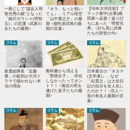
【NHK大河目前】ブ
一夜にして”謀反人明
『オラ、もっと戦い
ラック家中(企業)織
智光秀の娘”となった
てぇ』…リアル悟空
田家へ反旗！返り討
「細川ガラシャ(明智
「山中鹿之介」の最
ちにあった「明智光
玉)」の悲運 <武家の
期 <個性派武将の最
秀」<討ち死に武将
女たちの最期>
期の言葉>
たちの辞世の句>
コラム
コラム
コラム
教科書から消える
新選組隊長「近藤
日本最古の『ネカマ
「聖徳太子」…存在
勇」の処刑が大河ド
(文学者)』…なぜ
しなかったってホン
ラマで描かれない本
「紀貫之」は土佐日
ト？！ <無念の死を
当の理由
記の自分を女人化し
遂げた皇子たちの最
たのか？！ <百人一
期>
首の有名人最期の言
葉>
コラム
コラム
コラム