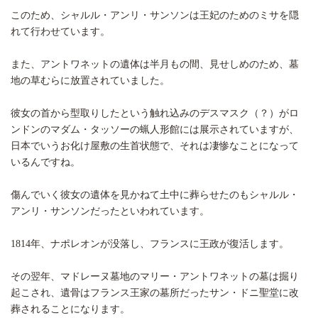
このため、シャルル・アンリ・サンソンは王妃のためのミサを隠
れて行わせています。
また、アントワネットの遺体は半月もの間、見せしめのため、墓
地の草むらに放置されていました。
彼女の首から型取りしたという触れ込みのデスマスク（？）がロ
ンドンのマダム・タッソーの蝋人形館には展示されていますが、
日本でいうお化け屋敷の生首状態で、それは凄惨なことになって
いるんですね。
傷んでいく彼女の遺体を見かねて土中に葬らせたのもシャルル・
アンリ・サンソンだったといわれています。
1814年、ナポレオンが没落し、フランスに王政が復活します。
その翌年、マドレーヌ墓地のマリー・アントワネットの墓は掘り
起こされ、遺骨はフランス王家の墓所だったサン・ドニ聖堂に改
葬されることになります。