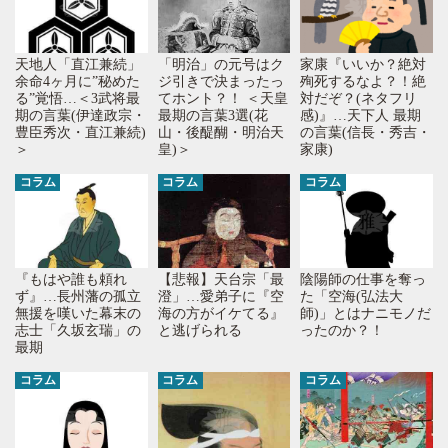
天地人「直江兼続」
「明治」の元号はク
家康『いいか？絶対
余命4ヶ月に”秘めた
ジ引きで決まったっ
殉死するなよ？！絶
る”覚悟…＜3武将最
てホント？！ ＜天皇
対だぞ？(ネタフリ
期の言葉(伊達政宗・
最期の言葉3選(花
感)』…天下人 最期
豊臣秀次・直江兼続)
山・後醍醐・明治天
の言葉(信長・秀吉・
＞
皇)＞
家康)
コラム
コラム
コラム
『もはや誰も頼れ
【悲報】天台宗「最
陰陽師の仕事を奪っ
ず』…長州藩の孤立
澄」…愛弟子に『空
た「空海(弘法大
無援を嘆いた幕末の
海の方がイケてる』
師)」とはナニモノだ
志士「久坂玄瑞」の
と逃げられる
ったのか？！
最期
コラム
コラム
コラム