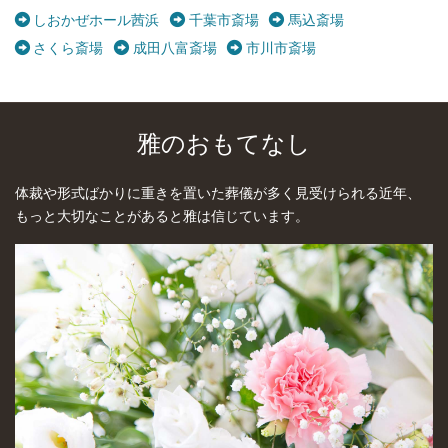
しおかぜホール茜浜
千葉市斎場
馬込斎場
さくら斎場
成田八富斎場
市川市斎場
雅のおもてなし
体裁や形式ばかりに重きを置いた葬儀が多く見受けられる近年、
もっと大切なことがあると雅は信じています。