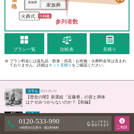
価格
家族葬
家族葬
火葬式
〜10名
参列者数
プラン一覧
比較表
見積り
プラン料金には返礼品・飲食・供花・お布施・火葬料金等は含まれ
ておりません。詳細は
ネット見積り
をご確認ください。
コラム
2021-05-01
【歴史の闇】新選組「近藤勇」の首と胴体
はナゼみつからないのか？【前編】
コラム
2019-02-01
0120-533-990
【パンが無いなら…】革命に散ったマリ
タップすると
ー・アントワネットの最期
発信
できます
ご相談
24時間365日受付 / 通話料無料