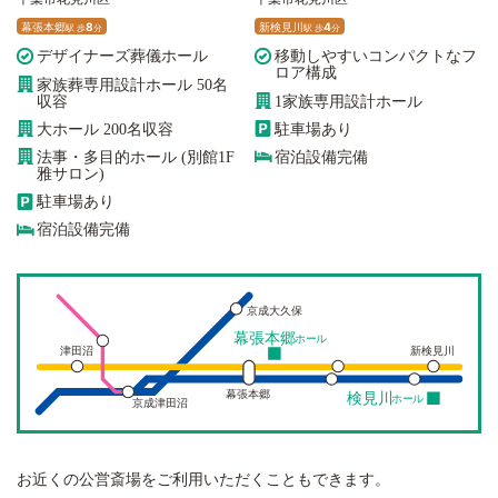
幕張本郷
8
新検見川
4
駅
歩
分
駅
歩
分
デザイナーズ葬儀ホール
移動しやすいコンパクトなフ
ロア構成
家族葬専用設計ホール 50名
収容
1家族専用設計ホール
大ホール 200名収容
駐車場あり
法事・多目的ホール (別館1F
宿泊設備完備
雅サロン)
駐車場あり
宿泊設備完備
京成大久保
幕張本郷
ホール
津田沼
新検見川
幕張本郷
検見川
ホール
京成津田沼
お近くの公営斎場をご利用いただくこともできます。