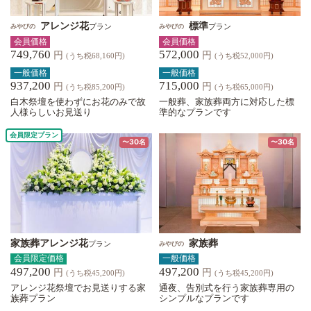
アレンジ花
標準
プラン
プラン
みやびの
みやびの
会員価格
会員価格
749,760
572,000
円
円
(うち税68,160円)
(うち税52,000円)
一般価格
一般価格
937,200
715,000
円
円
(うち税85,200円)
(うち税65,000円)
白木祭壇を使わずにお花のみで故
一般葬、家族葬両方に対応した標
人様らしいお見送り
準的なプランです
会員限定プラン
〜30名
〜30名
家族葬アレンジ花
家族葬
プラン
みやびの
会員限定価格
一般価格
497,200
497,200
円
円
(うち税45,200円)
(うち税45,200円)
アレンジ花祭壇でお見送りする家
通夜、告別式を行う家族葬専用の
族葬プラン
シンプルなプランです