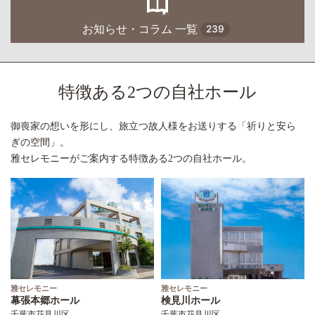
お知らせ・コラム 一覧
239
特徴ある2つの自社ホール
御喪家の想いを形にし、旅立つ故人様をお送りする「祈りと安ら
ぎの空間」。
雅セレモニーがご案内する特徴ある2つの自社ホール。
雅セレモニー
雅セレモニー
幕張本郷ホール
検見川ホール
千葉市花見川区
千葉市花見川区