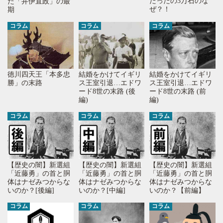
たったの3万石のな
た「井伊直政」の最
ぜ？！
期
コラム
コラム
コラム
徳川四天王「本多忠
結婚をかけてイギリ
結婚をかけてイギリ
勝」の末路
ス王室引退…エドワ
ス王室引退…エドワ
ード8世の末路 (後
ード8世の末路 (前
編)
編)
コラム
コラム
コラム
【歴史の闇】新選組
【歴史の闇】新選組
【歴史の闇】新選組
「近藤勇」の首と胴
「近藤勇」の首と胴
「近藤勇」の首と胴
体はナゼみつからな
体はナゼみつからな
体はナゼみつからな
いのか？[後編]
いのか？[中編]
いのか？【前編】
コラム
コラム
コラム