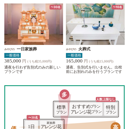
〜30名
〜10名
一日家族葬
火葬式
みやびの
みやびの
一般価格
一般価格
385,000
165,000
円
円
(うち税35,000円)
(うち税15,000円)
通夜を行わず告別式のみの新しい
通夜、告別式を行いません。出棺
プランです
前にお別れのみを行うプランです
多
人数上限な
し
おすすめ
プラン
標準
特別
アレンジ花
プラン
プラン
プラン
〜30名
家族葬
高
1日
アレンジ花