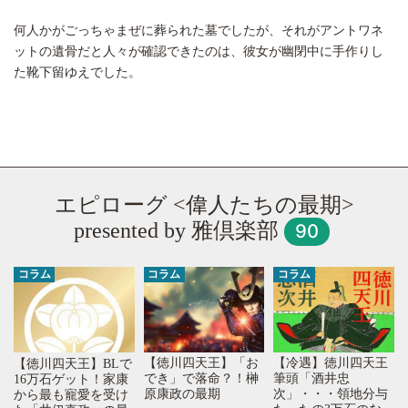
何人かがごっちゃまぜに葬られた墓でしたが、それがアントワネ
ットの遺骨だと人々が確認できたのは、彼女が幽閉中に手作りし
た靴下留ゆえでした。
エピローグ <偉人たちの最期>
presented by 雅倶楽部
90
コラム
コラム
コラム
【徳川四天王】「お
【冷遇】徳川四天王
【徳川四天王】BLで
でき」で落命？！榊
筆頭「酒井忠
16万石ゲット！家康
原康政の最期
次」・・・領地分与
から最も寵愛を受け