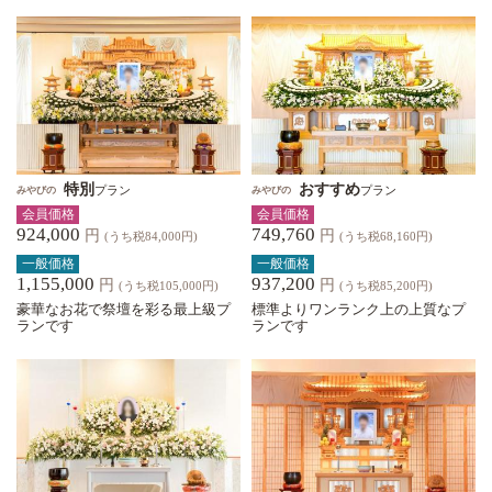
特別
おすすめ
プラン
プラン
みやびの
みやびの
会員価格
会員価格
924,000
749,760
円
円
(うち税84,000円)
(うち税68,160円)
一般価格
一般価格
1,155,000
937,200
円
円
(うち税105,000円)
(うち税85,200円)
豪華なお花で祭壇を彩る最上級プ
標準よりワンランク上の上質なプ
ランです
ランです