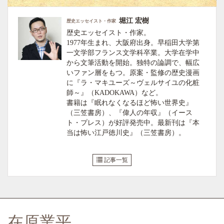
堀江 宏樹
歴史エッセイスト・作家
歴史エッセイスト・作家。
1977年生まれ、大阪府出身。早稲田大学第
一文学部フランス文学科卒業。大学在学中
から文筆活動を開始。独特の論調で、幅広
いファン層をもつ。原案・監修の歴史漫画
に『ラ・マキユーズ～ヴェルサイユの化粧
師～』（KADOKAWA）など。
書籍は『眠れなくなるほど怖い世界史』
（三笠書房）、『偉人の年収』（イース
ト・プレス）が好評発売中。最新刊は『本
当は怖い江戸徳川史』（三笠書房）。
記事一覧
在原業平