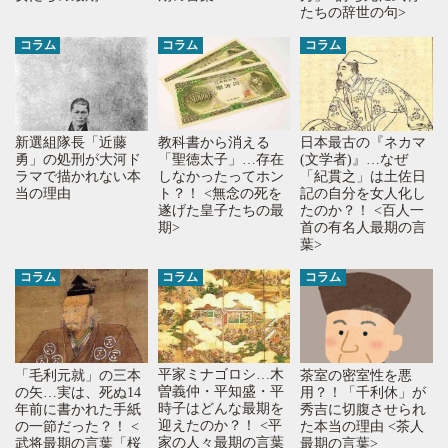
たちの辞世の句>
コラム
コラム
コラム
教科書から消える
新選組隊長「近藤
日本最古の『ネカマ
「聖徳太子」…存在
勇」の処刑が大河ド
(文学者)』…なぜ
しなかったってホン
ラマで描かれない本
「紀貫之」は土佐日
ト？！ <無念の死を
当の理由
記の自分を女人化し
遂げた皇子たちの最
たのか？！ <百人一
期>
首の有名人最期の言
葉>
コラム
コラム
コラム
平家ミナゴロシ…木
「毛利元就」の三本
茶室の密室性を悪
曽義仲・平知盛・平
の矢…実は、死ぬ14
用？！「千利休」が
時子はどんな最期を
年前に書かれた手紙
秀吉に切腹させられ
迎えたのか？！ <平
の一節だった？！ <
た本当の理由 <茶人
家の人々最期の言葉
武将最期の言葉「桜
最期の言葉>