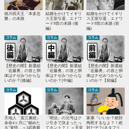
徳川四天王「本多忠
結婚をかけてイギリ
結婚をかけてイギリ
勝」の末路
ス王室引退…エドワ
ス王室引退…エドワ
ード8世の末路 (後
ード8世の末路 (前
編)
編)
コラム
コラム
コラム
【歴史の闇】新選組
【歴史の闇】新選組
【歴史の闇】新選組
「近藤勇」の首と胴
「近藤勇」の首と胴
「近藤勇」の首と胴
体はナゼみつからな
体はナゼみつからな
体はナゼみつからな
いのか？[後編]
いのか？[中編]
いのか？【前編】
コラム
コラム
コラム
天地人「直江兼続」
「明治」の元号はク
家康『いいか？絶対
余命4ヶ月に”秘めた
ジ引きで決まったっ
殉死するなよ？！絶
る”覚悟…＜3武将最
てホント？！ ＜天皇
対だぞ？(ネタフリ