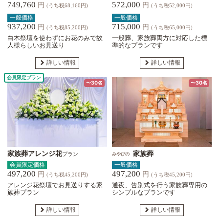
749,760
572,000
円
円
(うち税68,160円)
(うち税52,000円)
一般価格
一般価格
937,200
715,000
円
円
(うち税85,200円)
(うち税65,000円)
白木祭壇を使わずにお花のみで故
一般葬、家族葬両方に対応した標
人様らしいお見送り
準的なプランです
詳しい情報
詳しい情報
会員限定プラン
〜30名
〜30名
家族葬アレンジ花
家族葬
プラン
みやびの
会員限定価格
一般価格
497,200
497,200
円
円
(うち税45,200円)
(うち税45,200円)
アレンジ花祭壇でお見送りする家
通夜、告別式を行う家族葬専用の
族葬プラン
シンプルなプランです
詳しい情報
詳しい情報