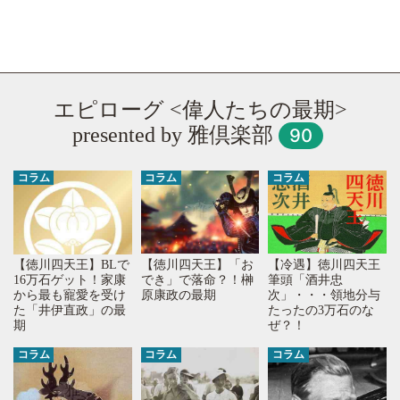
エピローグ <偉人たちの最期>
presented by 雅倶楽部
90
コラム
コラム
コラム
【徳川四天王】「お
【冷遇】徳川四天王
【徳川四天王】BLで
でき」で落命？！榊
筆頭「酒井忠
16万石ゲット！家康
原康政の最期
次」・・・領地分与
から最も寵愛を受け
たったの3万石のな
た「井伊直政」の最
ぜ？！
期
コラム
コラム
コラム