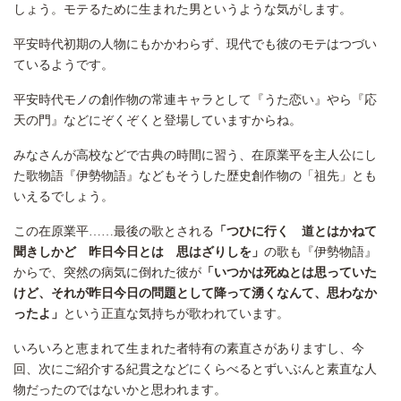
しょう。モテるために生まれた男というような気がします。
平安時代初期の人物にもかかわらず、現代でも彼のモテはつづい
ているようです。
平安時代モノの創作物の常連キャラとして『うた恋い』やら『応
天の門』などにぞくぞくと登場していますからね。
みなさんが高校などで古典の時間に習う、在原業平を主人公にし
た歌物語『伊勢物語』などもそうした歴史創作物の「祖先」とも
いえるでしょう。
この在原業平……最後の歌とされる
「つひに行く 道とはかねて
聞きしかど 昨日今日とは 思はざりしを」
の歌も『伊勢物語』
からで、突然の病気に倒れた彼が
「いつかは死ぬとは思っていた
けど、それが昨日今日の問題として降って湧くなんて、思わなか
ったよ」
という正直な気持ちが歌われています。
いろいろと恵まれて生まれた者特有の素直さがありますし、今
回、次にご紹介する紀貫之などにくらべるとずいぶんと素直な人
物だったのではないかと思われます。