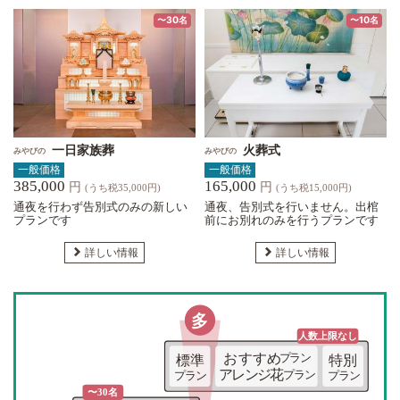
〜30名
〜10名
一日家族葬
火葬式
みやびの
みやびの
一般価格
一般価格
385,000
165,000
円
円
(うち税35,000円)
(うち税15,000円)
通夜を行わず告別式のみの新しい
通夜、告別式を行いません。出棺
プランです
前にお別れのみを行うプランです
詳しい情報
詳しい情報
多
人数上限な
し
おすすめ
プラン
標準
特別
アレンジ花
プラン
プラン
プラン
〜30名