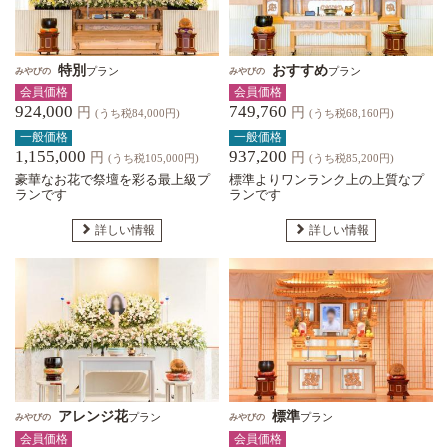
特別
おすすめ
プラン
プラン
みやびの
みやびの
会員価格
会員価格
924,000
749,760
円
円
(うち税84,000円)
(うち税68,160円)
一般価格
一般価格
1,155,000
937,200
円
円
(うち税105,000円)
(うち税85,200円)
豪華なお花で祭壇を彩る最上級プ
標準よりワンランク上の上質なプ
ランです
ランです
詳しい情報
詳しい情報
アレンジ花
標準
プラン
プラン
みやびの
みやびの
会員価格
会員価格