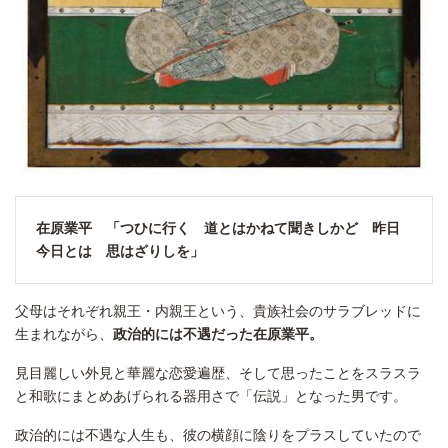
在原業平 「つひに行く 道とはかねて聞きしかど 昨日
今日とは 思はざりしを」
父母はそれぞれ親王・内親王という、貴族社会のサラブレッドに
生まれながら、
政治的には不遇だった在原業平。
見目麗しい外見と華麗な恋愛遍歴、そして思ったことをスラスラ
と和歌にまとめあげられる器用さで「伝説」となった男です。
政治的には不遇な人生も、彼の横顔に陰りをプラスしていたので