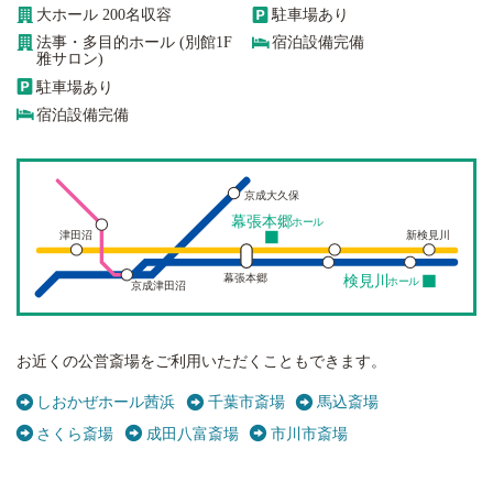
大ホール 200名収容
駐車場あり
法事・多目的ホール (別館1F
宿泊設備完備
雅サロン)
駐車場あり
宿泊設備完備
京成大久保
幕張本郷
ホール
津田沼
新検見川
幕張本郷
検見川
ホール
京成津田沼
お近くの公営斎場をご利用いただくこともできます。
しおかぜホール茜浜
千葉市斎場
馬込斎場
さくら斎場
成田八富斎場
市川市斎場