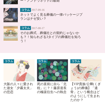
ー・アントワネットの最期
コラム
2017-09-16
ネットでよく見る葬儀の一律パッケージプ
ランはナゼ安い？
コラム
2017-08-17
そのお葬式…葬儀社との契約じゃないか
も？！知られざる3タイプの葬儀社を知ろ
う！
コラム
コラム
コラム
大阪の人々に愛され
死の直前に自ら「北
【VIP貴族/公卿(くぎ
た遊女「夕霧太夫」
枕」に？！藤原道長
ょう)の葬儀】「遺
の悲恋
の極楽往生への執念
骨」という概念はど
のようにして生まれ
たのか？