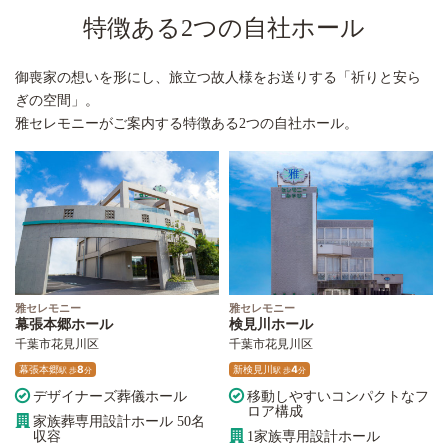
特徴ある2つの自社ホール
御喪家の想いを形にし、旅立つ故人様をお送りする「祈りと安ら
ぎの空間」。
雅セレモニーがご案内する特徴ある2つの自社ホール。
雅セレモニー
雅セレモニー
幕張本郷ホール
検見川ホール
千葉市花見川区
千葉市花見川区
幕張本郷
8
新検見川
4
駅
歩
分
駅
歩
分
デザイナーズ葬儀ホール
移動しやすいコンパクトなフ
ロア構成
家族葬専用設計ホール 50名
収容
1家族専用設計ホール