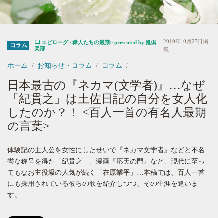
2019年10月27日掲
エピローグ <偉人たちの最期> presented by 雅倶
コラム
楽部
載
ホーム
お知らせ・コラム
コラム
日本最古の『ネカマ(文学者)』…なぜ
「紀貫之」は土佐日記の自分を女人化
したのか？！ <百人一首の有名人最期
の言葉>
体験記の主人公を女性にしたせいで『ネカマ文学者』などと不名
誉な称号を得た「紀貫之」。漫画『応天の門』など、現代に至っ
てもなお主役級の人気が続く「在原業平」…本稿では、百人一首
にも採用されている彼らの歌を紹介しつつ、その生涯を追いま
す。