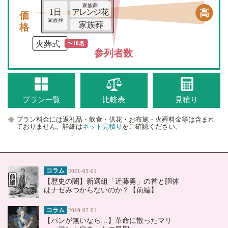
家族葬
価格
高
1日
アレンジ花
家族葬
家族葬
火葬式
〜10名
参列者数
プラン一覧
比較表
見積り
プラン料金には返礼品・飲食・供花・お布施・火葬料金等は含まれ
ておりません。詳細は
ネット見積り
をご確認ください。
コラム
2021-05-01
【歴史の闇】新選組「近藤勇」の首と胴体
はナゼみつからないのか？【前編】
コラム
2019-02-01
【パンが無いなら…】革命に散ったマリ