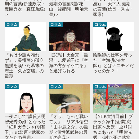
期の言葉(伊達政宗・
最期の言葉3選(花
感)』…天下人 最期
豊臣秀次・直江兼続)
山・後醍醐・明治天
の言葉(信長・秀吉・
＞
皇)＞
家康)
コラム
コラム
コラム
『もはや誰も頼れ
【悲報】天台宗「最
陰陽師の仕事を奪っ
ず』…長州藩の孤立
澄」…愛弟子に『空
た「空海(弘法大
無援を嘆いた幕末の
海の方がイケてる』
師)」とはナニモノだ
志士「久坂玄瑞」の
と逃げられる
ったのか？！
最期
コラム
コラム
コラム
【NHK大河目前】ブ
一夜にして”謀反人明
『オラ、もっと戦い
ラック家中(企業)織
智光秀の娘”となった
てぇ』…リアル悟空
田家へ反旗！返り討
「細川ガラシャ(明智
「山中鹿之介」の最
ちにあった「明智光
玉)」の悲運 <武家の
期 <個性派武将の最
秀」<討ち死に武将
女たちの最期>
期の言葉>