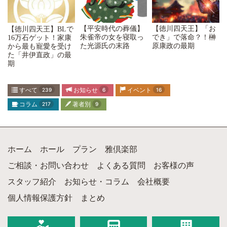
【平安時代の葬儀】
【徳川四天王】「お
【徳川四天王】BLで
朱雀帝の女を寝取っ
でき」で落命？！榊
16万石ゲット！家康
た光源氏の末路
原康政の最期
から最も寵愛を受け
た「井伊直政」の最
期
すべて
239
お知らせ
6
イベント
16
コラム
217
著者別
9
ホーム
ホール
プラン
雅倶楽部
ご相談・お問い合わせ
よくある質問
お客様の声
スタッフ紹介
お知らせ・コラム
会社概要
個人情報保護方針
まとめ