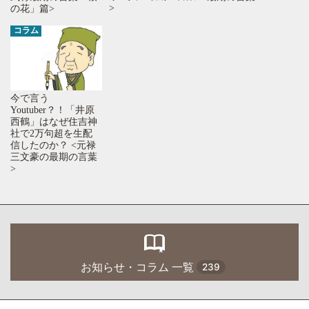
>
の花」篇>
コラム
今で言う
Youtuber？！「井原
西鶴」はなぜ住吉神
社で2万句超を生配
信したのか？ <元禄
三文豪の最期の言葉
>
お知らせ・コラム 一覧
239