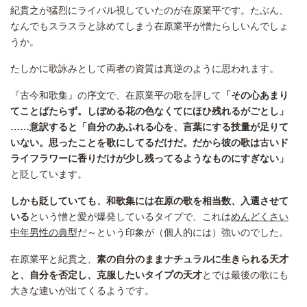
紀貫之が猛烈にライバル視していたのが在原業平です。たぶん、
なんでもスラスラと詠めてしまう在原業平が憎たらしいんでしょ
うか。
たしかに歌詠みとして両者の資質は真逆のように思われます。
『古今和歌集』の序文で、在原業平の歌を評して
「その心あまり
てことばたらず。しぼめる花の色なくてにほひ残れるがごとし」
……意訳すると「自分のあふれる心を、言葉にする技量が足りて
いない。思ったことを歌にしてるだけだ。だから彼の歌は古いド
ライフラワーに香りだけが少し残ってるようなものにすぎない」
と貶しています。
しかも貶していても、和歌集には在原の歌を相当数、入選させて
いる
という憎と愛が爆発しているタイプで、これは
めんどくさい
中年男性の典型
だ～という印象が（個人的には）強いのでした。
在原業平と紀貫之、
素の自分のままナチュラルに生きられる天才
と、自分を否定し、克服したいタイプの天才
とでは最後の歌にも
大きな違いが出てくるようです。