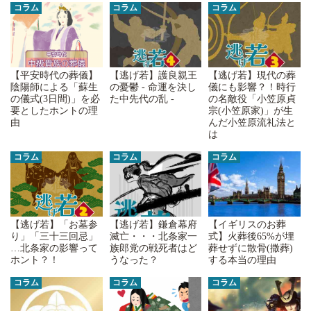
コラム
コラム
コラム
【平安時代の葬儀】
【逃げ若】護良親王
【逃げ若】現代の葬
陰陽師による「蘇生
の憂鬱 - 命運を決し
儀にも影響？！時行
の儀式(3日間)」を必
た中先代の乱 -
の名敵役「小笠原貞
要としたホントの理
宗(小笠原家)」が生
由
んだ小笠原流礼法と
は
コラム
コラム
コラム
【逃げ若】「お墓参
【イギリスのお葬
【逃げ若】鎌倉幕府
り」「三十三回忌」
式】火葬後65%が埋
滅亡・・・北条家一
…北条家の影響って
葬せずに散骨(撒葬)
族郎党の戦死者はど
ホント？！
する本当の理由
うなった？
コラム
コラム
コラム