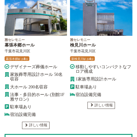
雅セレモニー
雅セレモニー
幕張本郷ホール
検見川ホール
千葉市花見川区
千葉市花見川区
幕張本郷
8
新検見川
4
駅
歩
分
駅
歩
分
デザイナーズ葬儀ホール
移動しやすいコンパクトなフ
ロア構成
家族葬専用設計ホール 50名
収容
1家族専用設計ホール
大ホール 200名収容
駐車場あり
法事・多目的ホール (別館1F
宿泊設備完備
雅サロン)
詳しい情報
駐車場あり
宿泊設備完備
詳しい情報