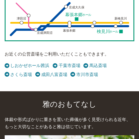
京成大久保
幕張本郷
ホール
津田沼
新検見川
幕張本郷
検見川
ホール
京成津田沼
お近くの公営斎場をご利用いただくこともできます。
しおかぜホール茜浜
千葉市斎場
馬込斎場
さくら斎場
成田八富斎場
市川市斎場
雅のおもてなし
体裁や形式ばかりに重きを置いた葬儀が多く見受けられる近年、
もっと大切なことがあると雅は信じています。