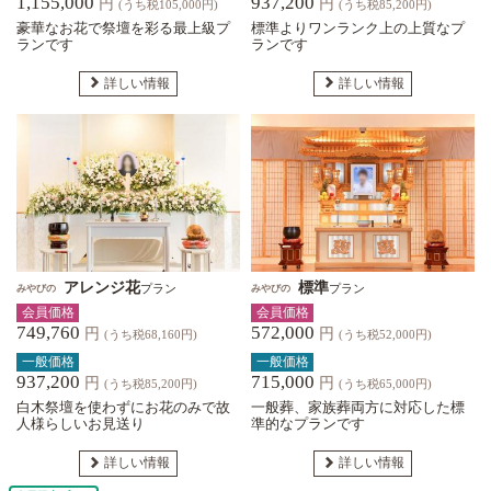
1,155,000
937,200
円
円
(うち税105,000円)
(うち税85,200円)
豪華なお花で祭壇を彩る最上級プ
標準よりワンランク上の上質なプ
ランです
ランです
詳しい情報
詳しい情報
アレンジ花
標準
プラン
プラン
みやびの
みやびの
会員価格
会員価格
749,760
572,000
円
円
(うち税68,160円)
(うち税52,000円)
一般価格
一般価格
937,200
715,000
円
円
(うち税85,200円)
(うち税65,000円)
白木祭壇を使わずにお花のみで故
一般葬、家族葬両方に対応した標
人様らしいお見送り
準的なプランです
詳しい情報
詳しい情報