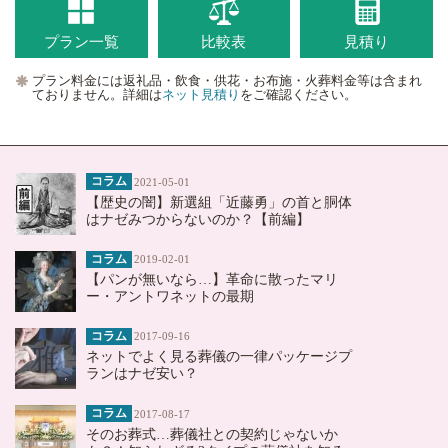
プラン一覧
比較表
見積り
プラン料金には返礼品・飲食・供花・お布施・火葬料金等は含まれ
ておりません。詳細は
ネット見積り
をご確認ください。
コラム
2021-05-01
【歴史の闇】新選組「近藤勇」の首と胴体
はナゼみつからないのか？【前編】
コラム
2019-02-01
【パンが無いなら…】革命に散ったマリ
ー・アントワネットの最期
コラム
2017-09-16
ネットでよく見る葬儀の一律パッケージプ
ランはナゼ安い？
コラム
2017-08-17
そのお葬式…葬儀社との契約じゃないか