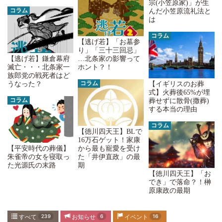
宗(小笠原家)」が生
コラム
んだ小笠原流礼法と
は
コラム
【逃げ若】「お墓参
り」「三十三回忌」
…北条家の影響って
【逃げ若】鎌倉幕府
ホント？！
滅亡・・・北条家一
族郎党の戦死者はど
コラム
【イギリスのお葬
うなった？
式】火葬後65%が埋
コラム
葬せずに散骨(撒葬)
する本当の理由
コラム
【徳川四天王】BLで
16万石ゲット！家康
【平安時代の葬儀】
から最も寵愛を受け
朱雀帝の女を寝取っ
た「井伊直政」の最
た光源氏の末路
期
【徳川四天王】「お
でき」で落命？！榊
原康政の最期
すべて
239
お知らせ
6
イベント
16