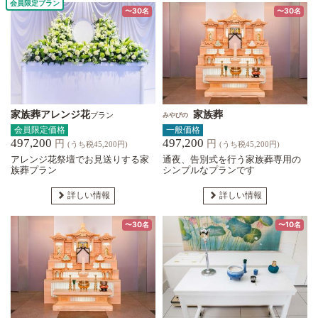
会員限定プラン
〜30名
〜30名
家族葬アレンジ花
家族葬
プラン
みやびの
会員限定価格
一般価格
497,200
497,200
円
円
(うち税45,200円)
(うち税45,200円)
アレンジ花祭壇でお見送りする家
通夜、告別式を行う家族葬専用の
族葬プラン
シンプルなプランです
詳しい情報
詳しい情報
〜30名
〜10名