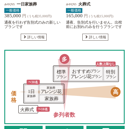
一日家族葬
火葬式
みやびの
みやびの
一般価格
一般価格
385,000
165,000
円
円
(うち税35,000円)
(うち税15,000円)
通夜を行わず告別式のみの新しい
通夜、告別式を行いません。出棺
プランです
前にお別れのみを行うプランです
詳しい情報
詳しい情報
多
人数上限な
し
おすすめ
プラン
標準
特別
アレンジ花
プラン
プラン
プラン
〜30名
家族葬
価格
高
1日
アレンジ花
家族葬
家族葬
火葬式
〜10名
参列者数