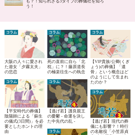
も？！知られざる3タイプの葬儀社を知ろ
う！
コラム
コラム
コラム
大阪の人々に愛され
死の直前に自ら「北
【VIP貴族/公卿(くぎ
た遊女「夕霧太夫」
枕」に？！藤原道長
ょう)の葬儀】「遺
の悲恋
の極楽往生への執念
骨」という概念はど
のようにして生まれ
コラム
コラム
たのか？
コラム
【平安時代の葬儀】
【逃げ若】護良親王
陰陽師による「蘇生
の憂鬱 - 命運を決し
の儀式(3日間)」を必
た中先代の乱 -
【逃げ若】現代の葬
要としたホントの理
儀にも影響？！時行
コラム
由
の名敵役「小笠原貞