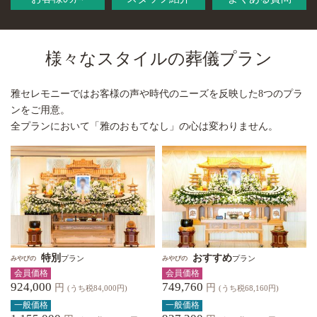
様々なスタイルの葬儀プラン
雅セレモニーではお客様の声や時代のニーズを反映した8つのプラ
ンをご用意。
全プランにおいて「雅のおもてなし」の心は変わりません。
特別
おすすめ
プラン
プラン
みやびの
みやびの
会員価格
会員価格
924,000
749,760
円
円
(うち税84,000円)
(うち税68,160円)
一般価格
一般価格