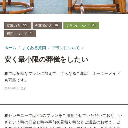
喪家の方
33
会葬者の方
16
プランについて
6
費用について
3
ホーム
よくある質問
プランについて
安く最小限の葬儀をしたい
雅では多様なプランに加えて、さらなるご相談、オーダーメイド
も可能です。
2016-08-28更新
雅セレモニーでは7つのプランをご用意させていただいており、い
ざという時の打合せ時や事前御見積り時などご遺族のお考え、ご