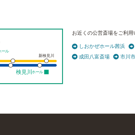
お近くの公営斎場をご利用
保
しおかぜホール茜浜
ホール
新検見川
成田八富斎場
市川
検見川
ホール