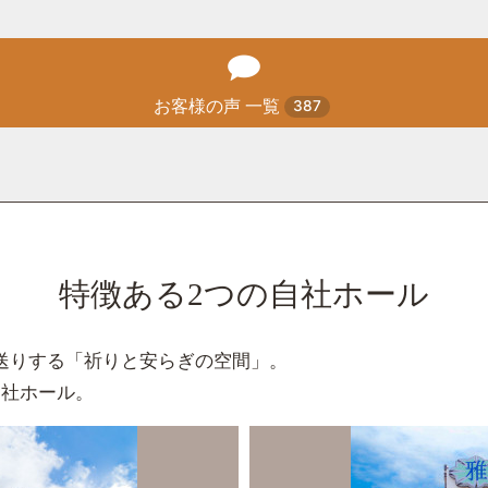
お客様の声 一覧
387
特徴ある2つの自社ホール
送りする「祈りと安らぎの空間」。
自社ホール。