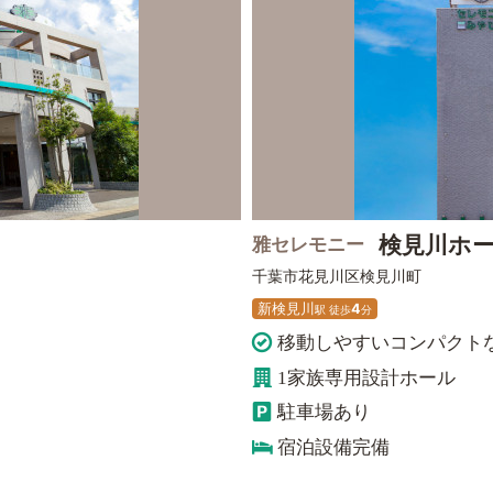
検見川ホ
雅セレモニー
千葉市花見川区
検見川町
新検見川
4
駅
徒
歩
分
移動しやすいコンパクト
1家族専用設計ホール
駐車場あり
宿泊設備完備