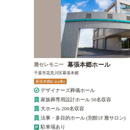
幕張本郷ホール
雅セレモニー
千葉市花見川区
幕張本郷
幕張本郷
8
駅
徒
歩
分
デザイナーズ葬儀ホール
家族葬専用設計ホール 50名収容
大ホール 200名収容
法事・多目的ホール (別館1F 雅サロン)
駐車場あり