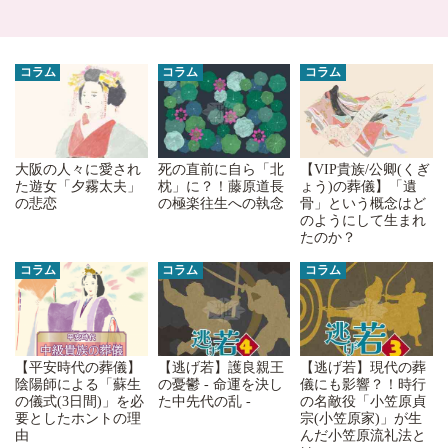
コラム
コラム
コラム
大阪の人々に愛され
死の直前に自ら「北
【VIP貴族/公卿(くぎ
た遊女「夕霧太夫」
枕」に？！藤原道長
ょう)の葬儀】「遺
の悲恋
の極楽往生への執念
骨」という概念はど
のようにして生まれ
たのか？
コラム
コラム
コラム
【平安時代の葬儀】
【逃げ若】護良親王
【逃げ若】現代の葬
陰陽師による「蘇生
の憂鬱 - 命運を決し
儀にも影響？！時行
の儀式(3日間)」を必
た中先代の乱 -
の名敵役「小笠原貞
要としたホントの理
宗(小笠原家)」が生
由
んだ小笠原流礼法と