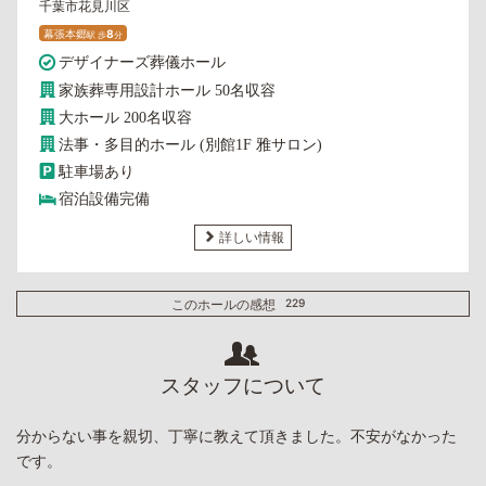
千葉市花見川区
幕張本郷
8
駅
歩
分
デザイナーズ葬儀ホール
家族葬専用設計ホール 50名収容
大ホール 200名収容
法事・多目的ホール (別館1F 雅サロン)
駐車場あり
宿泊設備完備
詳しい情報
このホールの感想
229
スタッフについて
分からない事を親切、丁寧に教えて頂きました。不安がなかった
です。