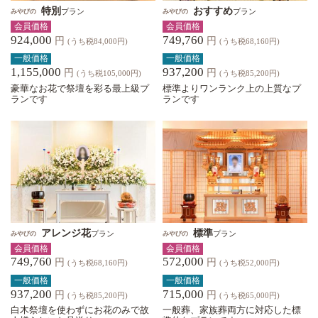
特別
おすすめ
プラン
プラン
みやびの
みやびの
会員価格
会員価格
924,000
749,760
円
円
(うち税84,000円)
(うち税68,160円)
一般価格
一般価格
1,155,000
937,200
円
円
(うち税105,000円)
(うち税85,200円)
豪華なお花で祭壇を彩る最上級プ
標準よりワンランク上の上質なプ
ランです
ランです
アレンジ花
標準
プラン
プラン
みやびの
みやびの
会員価格
会員価格
749,760
572,000
円
円
(うち税68,160円)
(うち税52,000円)
一般価格
一般価格
937,200
715,000
円
円
(うち税85,200円)
(うち税65,000円)
白木祭壇を使わずにお花のみで故
一般葬、家族葬両方に対応した標