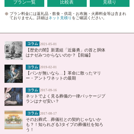
プラン一覧
比較表
見積り
プラン料金には返礼品・飲食・供花・お布施・火葬料金等は含まれ
ておりません。詳細は
ネット見積り
をご確認ください。
コラム
2021-05-01
【歴史の闇】新選組「近藤勇」の首と胴体
はナゼみつからないのか？【前編】
コラム
2019-02-01
【パンが無いなら…】革命に散ったマリ
ー・アントワネットの最期
コラム
2017-09-16
ネットでよく見る葬儀の一律パッケージプ
ランはナゼ安い？
コラム
2017-08-17
そのお葬式…葬儀社との契約じゃないか
も？！知られざる3タイプの葬儀社を知ろ
う！