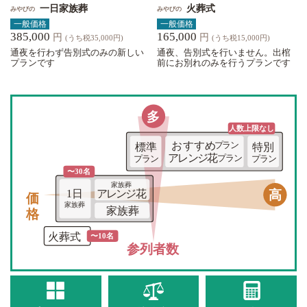
一日家族葬
火葬式
みやびの
みやびの
一般価格
一般価格
385,000
165,000
円
円
(うち税35,000円)
(うち税15,000円)
通夜を行わず告別式のみの新しい
通夜、告別式を行いません。出棺
プランです
前にお別れのみを行うプランです
多
人数上限な
し
おすすめ
プラン
標準
特別
アレンジ花
プラン
プラン
プラン
〜30名
家族葬
価格
高
1日
アレンジ花
家族葬
家族葬
火葬式
〜10名
参列者数