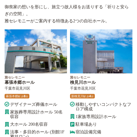
御喪家の想いを形にし、旅立つ故人様をお送りする「祈りと安ら
ぎの空間」。
雅セレモニーがご案内する特徴ある2つの自社ホール。
雅セレモニー
雅セレモニー
幕張本郷ホール
検見川ホール
千葉市花見川区
千葉市花見川区
幕張本郷
8
新検見川
4
駅
歩
分
駅
歩
分
デザイナーズ葬儀ホール
移動しやすいコンパクトなフ
ロア構成
家族葬専用設計ホール 50名
収容
1家族専用設計ホール
大ホール 200名収容
駐車場あり
法事・多目的ホール (別館1F
宿泊設備完備
雅サロン)