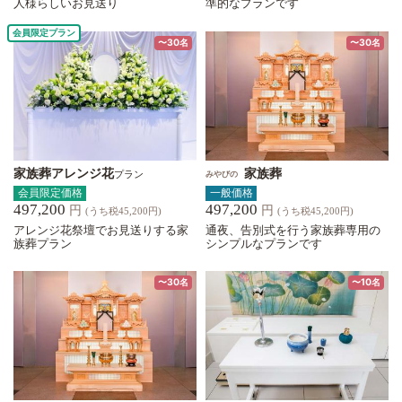
人様らしいお見送り
準的なプランです
会員限定プラン
〜30名
〜30名
家族葬アレンジ花
家族葬
プラン
みやびの
会員限定価格
一般価格
497,200
497,200
円
円
(うち税45,200円)
(うち税45,200円)
アレンジ花祭壇でお見送りする家
通夜、告別式を行う家族葬専用の
族葬プラン
シンプルなプランです
〜30名
〜10名