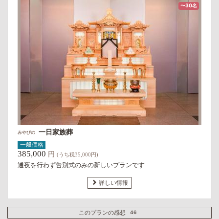
〜30名
一日家族葬
みやびの
一般価格
385,000
円
(うち税35,000円)
通夜を行わず告別式のみの新しいプランです
詳しい情報
このプランの感想
46