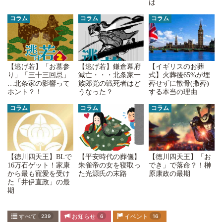
は
コラム
コラム
コラム
【逃げ若】「お墓参
【イギリスのお葬
【逃げ若】鎌倉幕府
り」「三十三回忌」
式】火葬後65%が埋
滅亡・・・北条家一
…北条家の影響って
葬せずに散骨(撒葬)
族郎党の戦死者はど
ホント？！
する本当の理由
うなった？
コラム
コラム
コラム
【平安時代の葬儀】
【徳川四天王】「お
【徳川四天王】BLで
朱雀帝の女を寝取っ
でき」で落命？！榊
16万石ゲット！家康
た光源氏の末路
原康政の最期
から最も寵愛を受け
た「井伊直政」の最
期
すべて
239
お知らせ
6
イベント
16