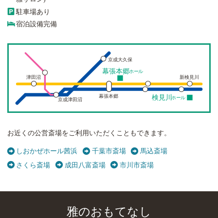
駐車場あり
宿泊設備完備
京成大久保
幕張本郷
ホール
津田沼
新検見川
幕張本郷
検見川
ホール
京成津田沼
お近くの公営斎場をご利用いただくこともできます。
しおかぜホール茜浜
千葉市斎場
馬込斎場
さくら斎場
成田八富斎場
市川市斎場
雅のおもてなし