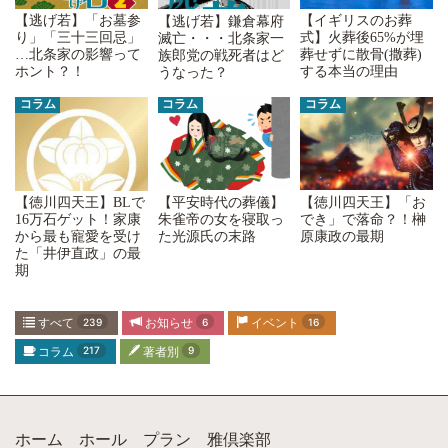
【逃げ若】「お墓参
【イギリスのお葬
【逃げ若】鎌倉幕府
り」「三十三回忌」
式】火葬後65%が埋
滅亡・・・北条家一
…北条家の影響って
葬せずに散骨(撒葬)
族郎党の戦死者はど
ホント？！
する本当の理由
うなった？
コラム
コラム
コラム
【平安時代の葬儀】
【徳川四天王】「お
【徳川四天王】BLで
朱雀帝の女を寝取っ
でき」で落命？！榊
16万石ゲット！家康
た光源氏の末路
原康政の最期
から最も寵愛を受け
た「井伊直政」の最
期
すべて
239
お知らせ
6
イベント
16
コラム
217
著者別
9
ホーム
ホール
プラン
雅倶楽部