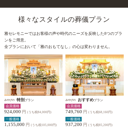
様々なスタイルの葬儀プラン
雅セレモニーではお客様の声や時代のニーズを反映した8つのプラ
ンをご用意。
全プランにおいて「雅のおもてなし」の心は変わりません。
特別
おすすめ
プラン
プラン
みやびの
みやびの
会員価格
会員価格
924,000
749,760
円
円
(うち税84,000円)
(うち税68,160円)
一般価格
一般価格
1,155,000
937,200
円
円
(うち税105,000円)
(うち税85,200円)