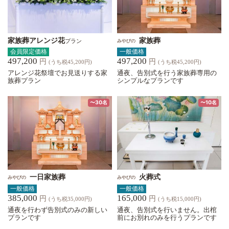
家族葬アレンジ花
家族葬
プラン
みやびの
会員限定価格
一般価格
497,200
497,200
円
円
(うち税45,200円)
(うち税45,200円)
アレンジ花祭壇でお見送りする家
通夜、告別式を行う家族葬専用の
族葬プラン
シンプルなプランです
〜30名
〜10名
一日家族葬
火葬式
みやびの
みやびの
一般価格
一般価格
385,000
165,000
円
円
(うち税35,000円)
(うち税15,000円)
通夜を行わず告別式のみの新しい
通夜、告別式を行いません。出棺
プランです
前にお別れのみを行うプランです