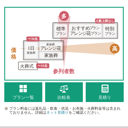
多
人数上限な
し
おすすめ
プラン
標準
特別
アレンジ花
プラン
プラン
プラン
〜30名
家族葬
価格
高
1日
アレンジ花
家族葬
家族葬
火葬式
〜10名
参列者数
プラン一覧
比較表
見積り
プラン料金には返礼品・飲食・供花・お布施・火葬料金等は含まれ
ておりません。詳細は
ネット見積り
をご確認ください。