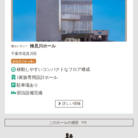
検見川ホール
雅セレモニー
千葉市花見川区
新検見川
4
駅
歩
分
移動しやすいコンパクトなフロア構成
1家族専用設計ホール
駐車場あり
宿泊設備完備
詳しい情報
このホールの感想
113