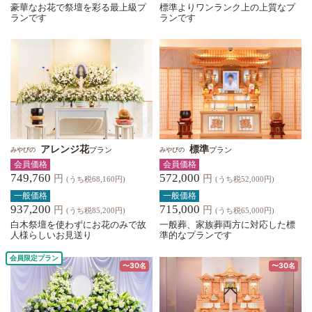
豪華なお花で祭壇を彩る最上級プ
標準よりワンランク上の上質なプ
ランです
ランです
アレンジ花
標準
プラン
プラン
みやびの
みやびの
会員価格
会員価格
749,760
572,000
円
円
(うち税68,160円)
(うち税52,000円)
一般価格
一般価格
937,200
715,000
円
円
(うち税85,200円)
(うち税65,000円)
白木祭壇を使わずにお花のみで故
一般葬、家族葬両方に対応した標
人様らしいお見送り
準的なプランです
会員限定プラン
〜30名
〜30名