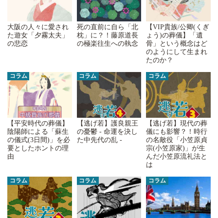
大阪の人々に愛され
死の直前に自ら「北
【VIP貴族/公卿(くぎ
た遊女「夕霧太夫」
枕」に？！藤原道長
ょう)の葬儀】「遺
の悲恋
の極楽往生への執念
骨」という概念はど
のようにして生まれ
たのか？
コラム
コラム
コラム
【平安時代の葬儀】
【逃げ若】護良親王
【逃げ若】現代の葬
陰陽師による「蘇生
の憂鬱 - 命運を決し
儀にも影響？！時行
の儀式(3日間)」を必
た中先代の乱 -
の名敵役「小笠原貞
要としたホントの理
宗(小笠原家)」が生
由
んだ小笠原流礼法と
は
コラム
コラム
コラム