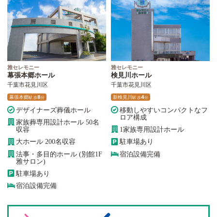
雅セレモニー
雅セレモニー
幕張本郷ホール
検見川ホール
千葉市花見川区
千葉市花見川区
幕張本郷
8
新検見川
4
駅
歩
分
駅
歩
分
デザイナーズ葬儀ホール
移動しやすいコンパクトなフ
ロア構成
家族葬専用設計ホール 50名
収容
1家族専用設計ホール
大ホール 200名収容
駐車場あり
法事・多目的ホール (別館1F
宿泊設備完備
雅サロン)
駐車場あり
宿泊設備完備