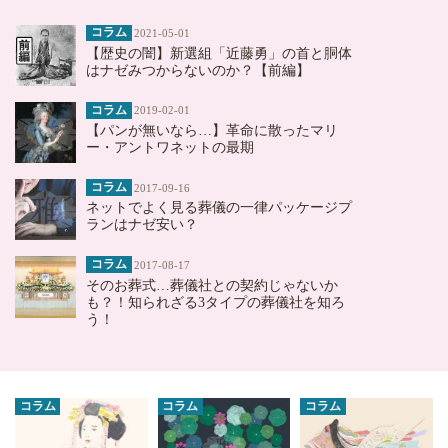
コラム
2021-05-01
【歴史の闇】新選組「近藤勇」の首と胴体
はナゼみつからないのか？【前編】
コラム
2019-02-01
【パンが無いなら…】革命に散ったマリ
ー・アントワネットの最期
コラム
2017-09-16
ネットでよく見る葬儀の一律パッケージプ
ランはナゼ安い？
コラム
2017-08-17
そのお葬式…葬儀社との契約じゃないか
も？！知られざる3タイプの葬儀社を知ろ
う！
コラム
コラム
コラム