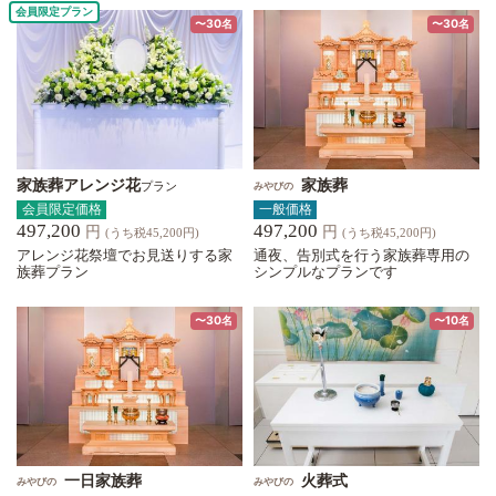
会員限定プラン
〜30名
〜30名
家族葬アレンジ花
家族葬
プラン
みやびの
会員限定価格
一般価格
497,200
497,200
円
円
(うち税45,200円)
(うち税45,200円)
アレンジ花祭壇でお見送りする家
通夜、告別式を行う家族葬専用の
族葬プラン
シンプルなプランです
〜30名
〜10名
一日家族葬
火葬式
みやびの
みやびの