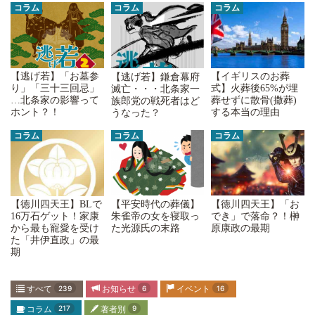
コラム
コラム
コラム
【逃げ若】「お墓参
【イギリスのお葬
【逃げ若】鎌倉幕府
り」「三十三回忌」
式】火葬後65%が埋
滅亡・・・北条家一
…北条家の影響って
葬せずに散骨(撒葬)
族郎党の戦死者はど
ホント？！
する本当の理由
うなった？
コラム
コラム
コラム
【平安時代の葬儀】
【徳川四天王】「お
【徳川四天王】BLで
朱雀帝の女を寝取っ
でき」で落命？！榊
16万石ゲット！家康
た光源氏の末路
原康政の最期
から最も寵愛を受け
た「井伊直政」の最
期
すべて
239
お知らせ
6
イベント
16
コラム
217
著者別
9