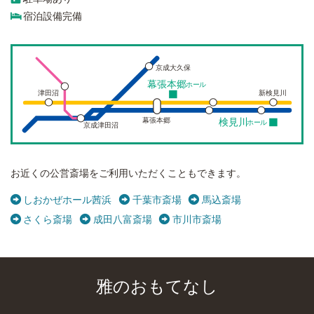
宿泊設備完備
京成大久保
幕張本郷
ホール
津田沼
新検見川
幕張本郷
検見川
ホール
京成津田沼
お近くの公営斎場をご利用いただくこともできます。
しおかぜホール茜浜
千葉市斎場
馬込斎場
さくら斎場
成田八富斎場
市川市斎場
雅のおもてなし