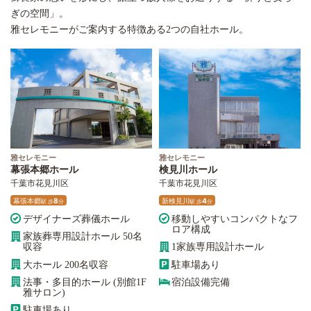
ぎの空間」。
雅セレモニーがご案内する特徴ある2つの自社ホール。
雅セレモニー
雅セレモニー
幕張本郷ホール
検見川ホール
千葉市花見川区
千葉市花見川区
幕張本郷
8
新検見川
4
駅
歩
分
駅
歩
分
デザイナーズ葬儀ホール
移動しやすいコンパクトなフ
ロア構成
家族葬専用設計ホール 50名
収容
1家族専用設計ホール
大ホール 200名収容
駐車場あり
法事・多目的ホール (別館1F
宿泊設備完備
雅サロン)
駐車場あり