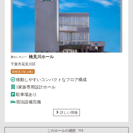
検見川ホール
雅セレモニー
千葉市花見川区
新検見川
4
駅
歩
分
移動しやすいコンパクトなフロア構成
1家族専用設計ホール
駐車場あり
宿泊設備完備
詳しい情報
このホールの感想
113