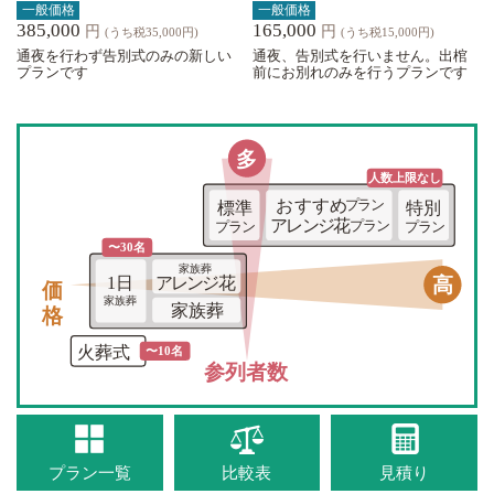
一般価格
一般価格
385,000
165,000
円
円
(うち税35,000円)
(うち税15,000円)
通夜を行わず告別式のみの新しい
通夜、告別式を行いません。出棺
プランです
前にお別れのみを行うプランです
多
人数上限な
し
おすすめ
プラン
標準
特別
アレンジ花
プラン
プラン
プラン
〜30名
家族葬
価格
高
1日
アレンジ花
家族葬
家族葬
火葬式
〜10名
参列者数
プラン一覧
比較表
見積り