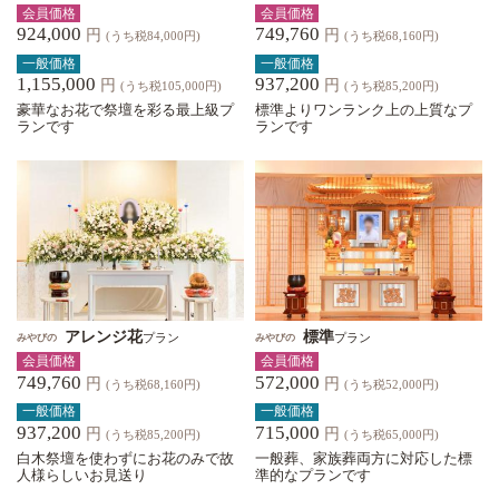
会員価格
会員価格
924,000
749,760
円
円
(うち税84,000円)
(うち税68,160円)
一般価格
一般価格
1,155,000
937,200
円
円
(うち税105,000円)
(うち税85,200円)
豪華なお花で祭壇を彩る最上級プ
標準よりワンランク上の上質なプ
ランです
ランです
アレンジ花
標準
プラン
プラン
みやびの
みやびの
会員価格
会員価格
749,760
572,000
円
円
(うち税68,160円)
(うち税52,000円)
一般価格
一般価格
937,200
715,000
円
円
(うち税85,200円)
(うち税65,000円)
白木祭壇を使わずにお花のみで故
一般葬、家族葬両方に対応した標
人様らしいお見送り
準的なプランです