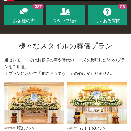
387
58
お客様の声
スタッフ紹介
よくある質問
様々なスタイルの葬儀プラン
雅セレモニーではお客様の声や時代のニーズを反映した8つのプラ
ンをご用意。
全プランにおいて「雅のおもてなし」の心は変わりません。
特別
おすすめ
プラン
プラン
みやびの
みやびの