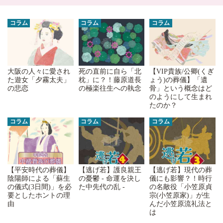
コラム
コラム
コラム
大阪の人々に愛され
死の直前に自ら「北
【VIP貴族/公卿(くぎ
た遊女「夕霧太夫」
枕」に？！藤原道長
ょう)の葬儀】「遺
の悲恋
の極楽往生への執念
骨」という概念はど
のようにして生まれ
たのか？
コラム
コラム
コラム
【平安時代の葬儀】
【逃げ若】護良親王
【逃げ若】現代の葬
陰陽師による「蘇生
の憂鬱 - 命運を決し
儀にも影響？！時行
の儀式(3日間)」を必
た中先代の乱 -
の名敵役「小笠原貞
要としたホントの理
宗(小笠原家)」が生
由
んだ小笠原流礼法と
は