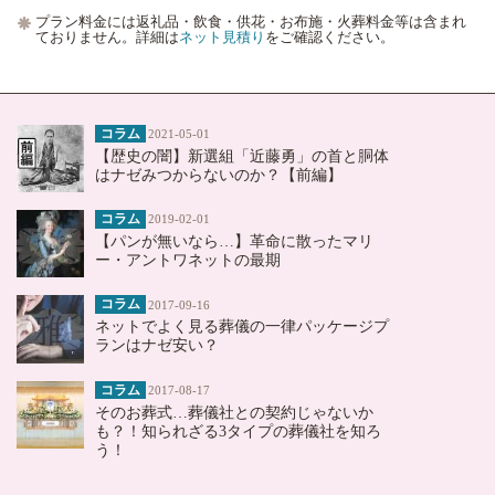
プラン料金には返礼品・飲食・供花・お布施・火葬料金等は含まれ
ておりません。詳細は
ネット見積り
をご確認ください。
コラム
2021-05-01
【歴史の闇】新選組「近藤勇」の首と胴体
はナゼみつからないのか？【前編】
コラム
2019-02-01
【パンが無いなら…】革命に散ったマリ
ー・アントワネットの最期
コラム
2017-09-16
ネットでよく見る葬儀の一律パッケージプ
ランはナゼ安い？
コラム
2017-08-17
そのお葬式…葬儀社との契約じゃないか
も？！知られざる3タイプの葬儀社を知ろ
う！