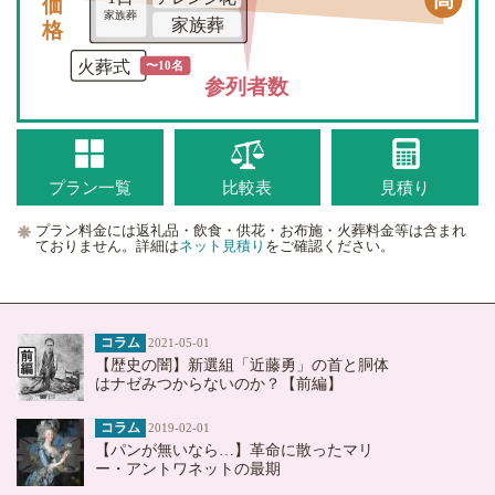
価格
家族葬
家族葬
火葬式
〜10名
参列者数
プラン一覧
比較表
見積り
プラン料金には返礼品・飲食・供花・お布施・火葬料金等は含まれ
ておりません。詳細は
ネット見積り
をご確認ください。
コラム
2021-05-01
【歴史の闇】新選組「近藤勇」の首と胴体
はナゼみつからないのか？【前編】
コラム
2019-02-01
【パンが無いなら…】革命に散ったマリ
ー・アントワネットの最期