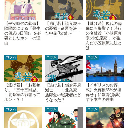
【平安時代の葬儀】
【逃げ若】護良親王
【逃げ若】現代の葬
陰陽師による「蘇生
の憂鬱 - 命運を決し
儀にも影響？！時行
の儀式(3日間)」を必
た中先代の乱 -
の名敵役「小笠原貞
要としたホントの理
宗(小笠原家)」が生
由
んだ小笠原流礼法と
は
コラム
コラム
コラム
【逃げ若】「お墓参
【イギリスのお葬
【逃げ若】鎌倉幕府
り」「三十三回忌」
式】火葬後65%が埋
滅亡・・・北条家一
…北条家の影響って
葬せずに散骨(撒葬)
族郎党の戦死者はど
ホント？！
する本当の理由
うなった？
コラム
コラム
コラム