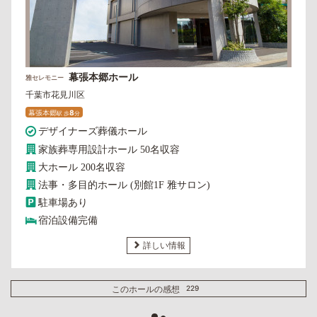
幕張本郷ホール
雅セレモニー
千葉市花見川区
幕張本郷
8
駅
歩
分
デザイナーズ葬儀ホール
家族葬専用設計ホール 50名収容
大ホール 200名収容
法事・多目的ホール (別館1F 雅サロン)
駐車場あり
宿泊設備完備
詳しい情報
このホールの感想
229