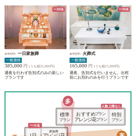
〜30名
〜10名
一日家族葬
火葬式
みやびの
みやびの
一般価格
一般価格
385,000
165,000
円
円
(うち税35,000円)
(うち税15,000円)
通夜を行わず告別式のみの新しい
通夜、告別式を行いません。出棺
プランです
前にお別れのみを行うプランです
多
人数上限な
し
おすすめ
プラン
標準
特別
アレンジ花
プラン
プラン
プラン
〜30名
家族葬
高
1日
アレンジ花