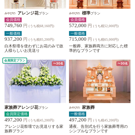
アレンジ花
標準
プラン
プラン
みやびの
みやびの
会員価格
会員価格
749,760
572,000
円
円
(うち税68,160円)
(うち税52,000円)
一般価格
一般価格
937,200
715,000
円
円
(うち税85,200円)
(うち税65,000円)
白木祭壇を使わずにお花のみで故
一般葬、家族葬両方に対応した標
人様らしいお見送り
準的なプランです
会員限定プラン
〜30名
〜30名
家族葬アレンジ花
家族葬
プラン
みやびの
会員限定価格
一般価格
497,200
497,200
円
円
(うち税45,200円)
(うち税45,200円)
アレンジ花祭壇でお見送りする家
通夜、告別式を行う家族葬専用の
族葬プラン
シンプルなプランです