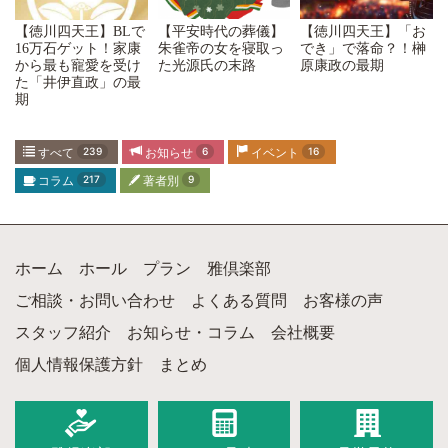
【平安時代の葬儀】
【徳川四天王】「お
【徳川四天王】BLで
朱雀帝の女を寝取っ
でき」で落命？！榊
16万石ゲット！家康
た光源氏の末路
原康政の最期
から最も寵愛を受け
た「井伊直政」の最
期
すべて
239
お知らせ
6
イベント
16
コラム
217
著者別
9
ホーム
ホール
プラン
雅倶楽部
ご相談・お問い合わせ
よくある質問
お客様の声
スタッフ紹介
お知らせ・コラム
会社概要
個人情報保護方針
まとめ