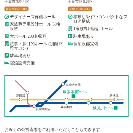
千葉市花見川区
千葉市花見川区
幕張本郷
8
新検見川
4
駅
歩
分
駅
歩
分
デザイナーズ葬儀ホール
移動しやすいコンパクトなフ
ロア構成
家族葬専用設計ホール 50名
収容
1家族専用設計ホール
大ホール 200名収容
駐車場あり
法事・多目的ホール (別館1F
宿泊設備完備
雅サロン)
駐車場あり
宿泊設備完備
京成大久保
幕張本郷
ホール
津田沼
新検見川
幕張本郷
検見川
ホール
京成津田沼
お近くの公営斎場をご利用いただくこともできます。