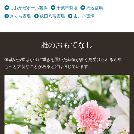
しおかぜホール茜浜
千葉市斎場
馬込斎場
さくら斎場
成田八富斎場
市川市斎場
雅のおもてなし
体裁や形式ばかりに重きを置いた葬儀が多く見受けられる近年、
もっと大切なことがあると雅は信じています。