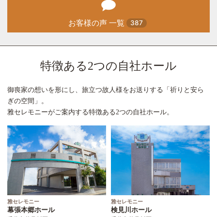
お客様の声 一覧
387
特徴ある2つの自社ホール
御喪家の想いを形にし、旅立つ故人様をお送りする「祈りと安ら
ぎの空間」。
雅セレモニーがご案内する特徴ある2つの自社ホール。
雅セレモニー
雅セレモニー
幕張本郷ホール
検見川ホール