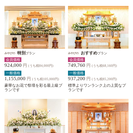
特別
おすすめ
プラン
プラン
みやびの
みやびの
会員価格
会員価格
924,000
749,760
円
円
(うち税84,000円)
(うち税68,160円)
一般価格
一般価格
1,155,000
937,200
円
円
(うち税105,000円)
(うち税85,200円)
豪華なお花で祭壇を彩る最上級プ
標準よりワンランク上の上質なプ
ランです
ランです