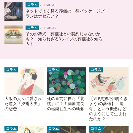
コラム
2017-09-16
ネットでよく見る葬儀の一律パッケージプ
ランはナゼ安い？
コラム
2017-08-17
そのお葬式…葬儀社との契約じゃないか
も？！知られざる3タイプの葬儀社を知ろ
う！
コラム
コラム
コラム
大阪の人々に愛され
死の直前に自ら「北
【VIP貴族/公卿(くぎ
た遊女「夕霧太夫」
枕」に？！藤原道長
ょう)の葬儀】「遺
の悲恋
の極楽往生への執念
骨」という概念はど
のようにして生まれ
たのか？
コラム
コラム
コラム