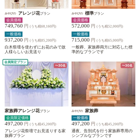
アレンジ花
標準
プラン
プラン
みやびの
みやびの
会員価格
会員価格
749,760
572,000
円
円
(うち税68,160円)
(うち税52,000円)
一般価格
一般価格
937,200
715,000
円
円
(うち税85,200円)
(うち税65,000円)
白木祭壇を使わずにお花のみで故
一般葬、家族葬両方に対応した標
人様らしいお見送り
準的なプランです
会員限定プラン
〜30名
〜30名
家族葬アレンジ花
家族葬
プラン
みやびの
会員限定価格
一般価格
497,200
497,200
円
円
(うち税45,200円)
(うち税45,200円)
アレンジ花祭壇でお見送りする家
通夜、告別式を行う家族葬専用の
族葬プラン
シンプルなプランです