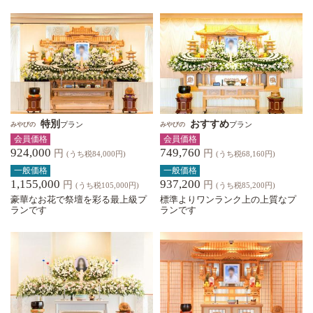
特別
おすすめ
プラン
プラン
みやびの
みやびの
会員価格
会員価格
924,000
749,760
円
円
(うち税84,000円)
(うち税68,160円)
一般価格
一般価格
1,155,000
937,200
円
円
(うち税105,000円)
(うち税85,200円)
豪華なお花で祭壇を彩る最上級プ
標準よりワンランク上の上質なプ
ランです
ランです