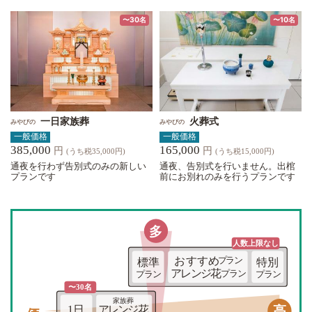
〜30名
〜10名
一日家族葬
火葬式
みやびの
みやびの
一般価格
一般価格
385,000
165,000
円
円
(うち税35,000円)
(うち税15,000円)
通夜を行わず告別式のみの新しい
通夜、告別式を行いません。出棺
プランです
前にお別れのみを行うプランです
多
人数上限な
し
おすすめ
プラン
標準
特別
アレンジ花
プラン
プラン
プラン
〜30名
家族葬
高
1日
アレンジ花