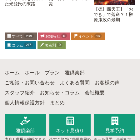
た光源氏の末路
期
【徳川四天王】「お
でき」で落命？！榊
原康政の最期
すべて
239
お知らせ
6
イベント
16
コラム
217
著者別
9
ホーム
ホール
プラン
雅倶楽部
ご相談・お問い合わせ
よくある質問
お客様の声
スタッフ紹介
お知らせ・コラム
会社概要
個人情報保護方針
まとめ
雅倶楽部
ネット
見積り
見学予約
内容も費用も納得できる
今すぐ簡単に葬儀費用の
ホール見学、事前相談、