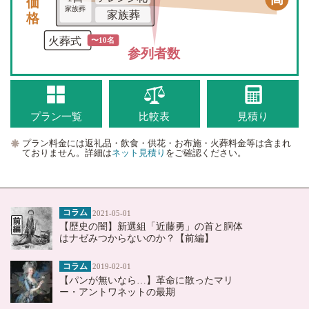
価格
家族葬
家族葬
火葬式
〜10名
参列者数
プラン一覧
比較表
見積り
プラン料金には返礼品・飲食・供花・お布施・火葬料金等は含まれ
ておりません。詳細は
ネット見積り
をご確認ください。
コラム
2021-05-01
【歴史の闇】新選組「近藤勇」の首と胴体
はナゼみつからないのか？【前編】
コラム
2019-02-01
【パンが無いなら…】革命に散ったマリ
ー・アントワネットの最期