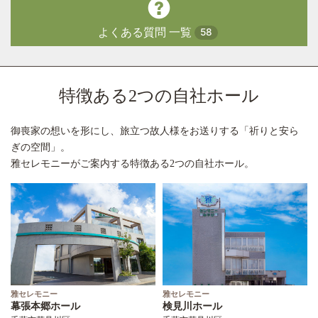
よくある質問 一覧
58
特徴ある2つの自社ホール
御喪家の想いを形にし、旅立つ故人様をお送りする「祈りと安ら
ぎの空間」。
雅セレモニーがご案内する特徴ある2つの自社ホール。
雅セレモニー
雅セレモニー
幕張本郷ホール
検見川ホール