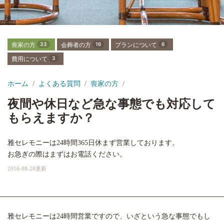
喪家の方
33
会葬者の方
16
プランについて
6
費用について
3
ホーム
よくある質問
喪家の方
夜間や休日など急な事態でも対応して
もらえますか？
雅セレモニーは24時間365日休まず営業しております。
お急ぎの際はまずはお電話ください。
2016-08-28更新
雅セレモニーは24時間営業ですので、いざという急な事態でもし