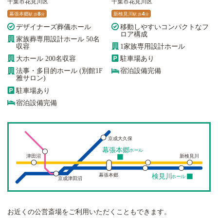
千葉市花見川区
千葉市花見川区
幕張本郷
8
新検見川
4
駅
歩
分
駅
歩
分
デザイナーズ葬儀ホール
移動しやすいコンパクトなフ
ロア構成
家族葬専用設計ホール 50名
収容
1家族専用設計ホール
大ホール 200名収容
駐車場あり
法事・多目的ホール (別館1F
宿泊設備完備
雅サロン)
駐車場あり
宿泊設備完備
京成大久保
幕張本郷
ホール
津田沼
新検見川
幕張本郷
検見川
ホール
京成津田沼
お近くの公営斎場をご利用いただくこともできます。