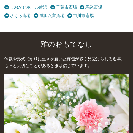
しおかぜホール茜浜
千葉市斎場
馬込斎場
さくら斎場
成田八富斎場
市川市斎場
雅のおもてなし
体裁や形式ばかりに重きを置いた葬儀が多く見受けられる近年、
もっと大切なことがあると雅は信じています。