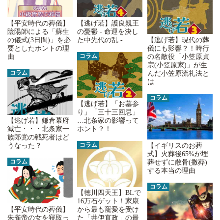
【平安時代の葬儀】
【逃げ若】護良親王
陰陽師による「蘇生
の憂鬱 - 命運を決し
の儀式(3日間)」を必
た中先代の乱 -
【逃げ若】現代の葬
要としたホントの理
儀にも影響？！時行
コラム
由
の名敵役「小笠原貞
宗(小笠原家)」が生
コラム
んだ小笠原流礼法と
は
コラム
【逃げ若】「お墓参
り」「三十三回忌」
…北条家の影響って
【逃げ若】鎌倉幕府
ホント？！
滅亡・・・北条家一
族郎党の戦死者はど
コラム
【イギリスのお葬
うなった？
式】火葬後65%が埋
コラム
葬せずに散骨(撒葬)
する本当の理由
コラム
【徳川四天王】BLで
16万石ゲット！家康
【平安時代の葬儀】
から最も寵愛を受け
朱雀帝の女を寝取っ
た「井伊直政」の最