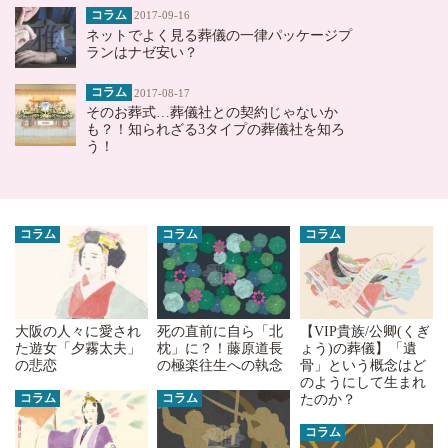
コラム
2017-09-16
ネットでよく見る葬儀の一律パッケージプ
ランはナゼ安い？
コラム
2017-08-17
そのお葬式…葬儀社との契約じゃないか
も？！知られざる3タイプの葬儀社を知ろ
う！
コラム
コラム
コラム
大阪の人々に愛され
死の直前に自ら「北
【VIP貴族/公卿(くぎ
た遊女「夕霧太夫」
枕」に？！藤原道長
ょう)の葬儀】「遺
の悲恋
の極楽往生への執念
骨」という概念はど
のようにして生まれ
コラム
コラム
たのか？
コラム