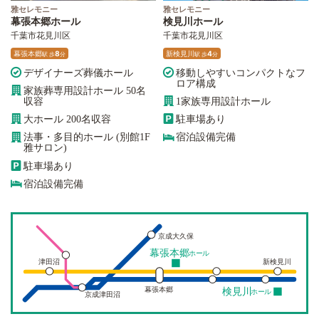
雅セレモニー
雅セレモニー
幕張本郷ホール
検見川ホール
千葉市花見川区
千葉市花見川区
幕張本郷
8
新検見川
4
駅
歩
分
駅
歩
分
デザイナーズ葬儀ホール
移動しやすいコンパクトなフ
ロア構成
家族葬専用設計ホール 50名
収容
1家族専用設計ホール
大ホール 200名収容
駐車場あり
法事・多目的ホール (別館1F
宿泊設備完備
雅サロン)
駐車場あり
宿泊設備完備
京成大久保
幕張本郷
ホール
津田沼
新検見川
幕張本郷
検見川
ホール
京成津田沼