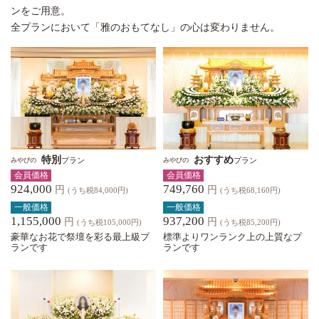
ンをご用意。
全プランにおいて「雅のおもてなし」の心は変わりません。
特別
おすすめ
プラン
プラン
みやびの
みやびの
会員価格
会員価格
924,000
749,760
円
円
(うち税84,000円)
(うち税68,160円)
一般価格
一般価格
1,155,000
937,200
円
円
(うち税105,000円)
(うち税85,200円)
豪華なお花で祭壇を彩る最上級プ
標準よりワンランク上の上質なプ
ランです
ランです