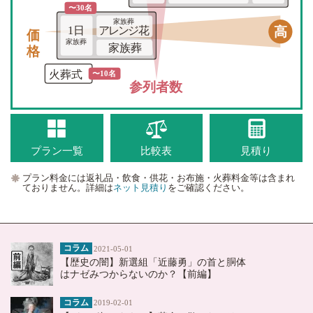
〜30名
家族葬
価格
高
1日
アレンジ花
家族葬
家族葬
火葬式
〜10名
参列者数
プラン一覧
比較表
見積り
プラン料金には返礼品・飲食・供花・お布施・火葬料金等は含まれ
ておりません。詳細は
ネット見積り
をご確認ください。
コラム
2021-05-01
【歴史の闇】新選組「近藤勇」の首と胴体
はナゼみつからないのか？【前編】
コラム
2019-02-01