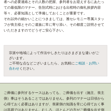
者への必要連絡とその人数の把握、参列者をお迎えするにあたっ
ての最低限のマナー、告別式時における出棺時の御礼挨拶内容
等々、必要知識として準備しておくことが重要です。
それ以外の細かいことにつきましては、雅セレモニー専属スタッ
フが喪主様とそのご遺族に常に寄り添い、その都度ご説明させて
いただきますのでどうぞご安心下さい。
宗派や地域によって作法やしきたりはさまざまな違いがご
ざいます。
ご不明な点などございましたら、お気軽に
ご相談・お問い
合わせ
ください。
ご葬儀に参列するケースはあっても、ご葬儀を出す（施主、喪主
側）事はそうあることではありません。参列のマナーは日頃から
心得ておく必要はありますが、喪家側の知識を常に心得ておく事
は容易ではありません。むしろ、ほとんどの方がご葬儀を出す側