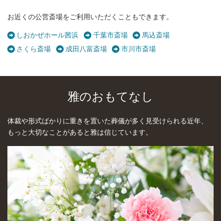
お近くの公営斎場をご利用いただくこともできます。
しおかぜホール茜浜
千葉市斎場
馬込斎場
さくら斎場
成田八富斎場
市川市斎場
雅のおもてなし
体裁や形式ばかりに重きを置いた葬儀が多く見受けられる近年、
もっと大切なことがあると雅は信じています。