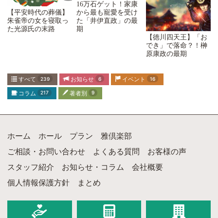
16万石ゲット！家康
【平安時代の葬儀】
から最も寵愛を受け
朱雀帝の女を寝取っ
た「井伊直政」の最
た光源氏の末路
期
【徳川四天王】「お
でき」で落命？！榊
原康政の最期
すべて
239
お知らせ
6
イベント
16
コラム
217
著者別
9
ホーム
ホール
プラン
雅倶楽部
ご相談・お問い合わせ
よくある質問
お客様の声
スタッフ紹介
お知らせ・コラム
会社概要
個人情報保護方針
まとめ