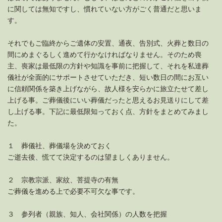
に関しては無知ですし、慣れていない方がごく普通だと思いま
す。
それでもご臨終からご遺体の安置、通夜、告別式、火葬と数日の
間にめまぐるしく進めて行かなければなりません。そのため喪
主、喪家は最低限の方針や知識を事前に把握して、それを私達葬
儀社が全面的にサポートさせていただき、短い数日の間にお互い
に信頼関係を築き上げながら、故人様を安らかに旅立たせて差し
上げる事。ご葬儀後にいい葬儀だったと思えるお見送りにして差
し上げる事。下記に最低限知っておく点、方針をまとめてみまし
た。
１ 葬儀社、葬儀場を決めておく
ご逝去後、慌てて決定するのは望ましくありません。
２ 宗教宗派、家紋、菩提寺の有無
ご葬儀を進める上で必要不可欠な事です。
３ 参列者（親族、知人、会社関係）の人数を把握