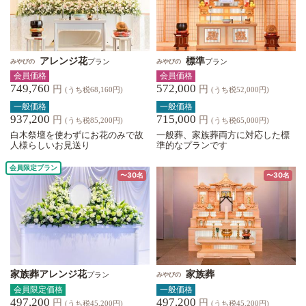
アレンジ花
標準
プラン
プラン
みやびの
みやびの
会員価格
会員価格
749,760
572,000
円
円
(うち税68,160円)
(うち税52,000円)
一般価格
一般価格
937,200
715,000
円
円
(うち税85,200円)
(うち税65,000円)
白木祭壇を使わずにお花のみで故
一般葬、家族葬両方に対応した標
人様らしいお見送り
準的なプランです
会員限定プラン
〜30名
〜30名
家族葬アレンジ花
家族葬
プラン
みやびの
会員限定価格
一般価格
497,200
497,200
円
円
(うち税45,200円)
(うち税45,200円)