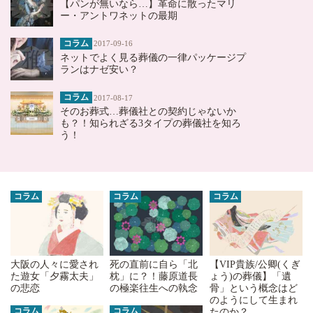
【パンが無いなら…】革命に散ったマリ
ー・アントワネットの最期
コラム
2017-09-16
ネットでよく見る葬儀の一律パッケージプ
ランはナゼ安い？
コラム
2017-08-17
そのお葬式…葬儀社との契約じゃないか
も？！知られざる3タイプの葬儀社を知ろ
う！
コラム
コラム
コラム
大阪の人々に愛され
死の直前に自ら「北
【VIP貴族/公卿(くぎ
た遊女「夕霧太夫」
枕」に？！藤原道長
ょう)の葬儀】「遺
の悲恋
の極楽往生への執念
骨」という概念はど
のようにして生まれ
コラム
コラム
たのか？