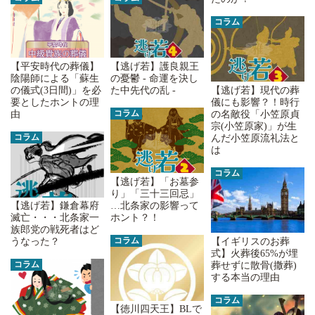
コラム
【平安時代の葬儀】
【逃げ若】護良親王
陰陽師による「蘇生
の憂鬱 - 命運を決し
の儀式(3日間)」を必
た中先代の乱 -
【逃げ若】現代の葬
要としたホントの理
儀にも影響？！時行
コラム
由
の名敵役「小笠原貞
宗(小笠原家)」が生
コラム
んだ小笠原流礼法と
は
コラム
【逃げ若】「お墓参
り」「三十三回忌」
…北条家の影響って
【逃げ若】鎌倉幕府
ホント？！
滅亡・・・北条家一
族郎党の戦死者はど
コラム
【イギリスのお葬
うなった？
式】火葬後65%が埋
コラム
葬せずに散骨(撒葬)
する本当の理由
コラム
【徳川四天王】BLで