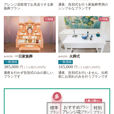
アレンジ花祭壇でお見送りする家
通夜、告別式を行う家族葬専用の
族葬プラン
シンプルなプランです
〜30名
〜10名
一日家族葬
火葬式
みやびの
みやびの
一般価格
一般価格
385,000
165,000
円
円
(うち税35,000円)
(うち税15,000円)
通夜を行わず告別式のみの新しい
通夜、告別式を行いません。出棺
プランです
前にお別れのみを行うプランです
多
人数上限な
し
おすすめ
プラン
標準
特別
アレンジ花
プラン
プラン
プラン