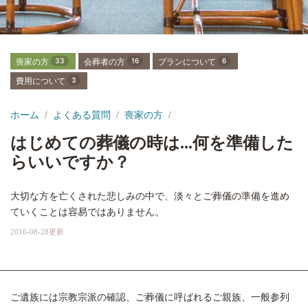
喪家の方
33
会葬者の方
16
プランについて
6
費用について
3
ホーム
よくある質問
喪家の方
はじめての葬儀の時は...何を準備した
らいいですか？
大切な方を亡くされた悲しみの中で、淡々とご葬儀の準備を進め
ていくことは容易ではありません。
2016-08-28更新
ご遺族には宗教宗派の確認、ご葬儀に呼ばれるご親族、一般参列