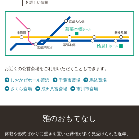
詳しい情報
京成大久保
幕張本郷
ホール
津田沼
新検見川
幕張本郷
検見川
ホール
京成津田沼
お近くの公営斎場をご利用いただくこともできます。
しおかぜホール茜浜
千葉市斎場
馬込斎場
さくら斎場
成田八富斎場
市川市斎場
雅のおもてなし
体裁や形式ばかりに重きを置いた葬儀が多く見受けられる近年、