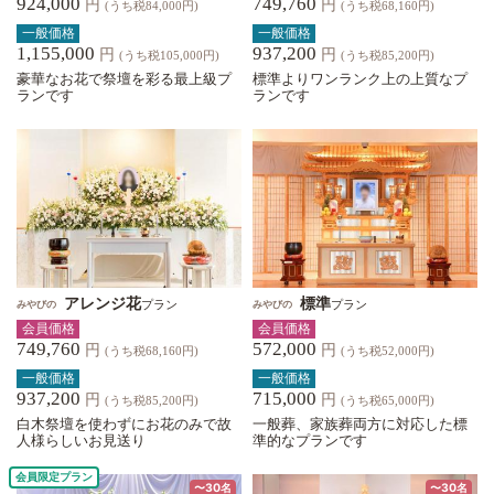
924,000
749,760
円
円
(うち税84,000円)
(うち税68,160円)
一般価格
一般価格
1,155,000
937,200
円
円
(うち税105,000円)
(うち税85,200円)
豪華なお花で祭壇を彩る最上級プ
標準よりワンランク上の上質なプ
ランです
ランです
アレンジ花
標準
プラン
プラン
みやびの
みやびの
会員価格
会員価格
749,760
572,000
円
円
(うち税68,160円)
(うち税52,000円)
一般価格
一般価格
937,200
715,000
円
円
(うち税85,200円)
(うち税65,000円)
白木祭壇を使わずにお花のみで故
一般葬、家族葬両方に対応した標
人様らしいお見送り
準的なプランです
会員限定プラン
〜30名
〜30名