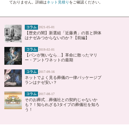
ておりません。詳細は
ネット見積り
をご確認ください。
コラム
2021-05-01
【歴史の闇】新選組「近藤勇」の首と胴体
はナゼみつからないのか？【前編】
コラム
2019-02-01
【パンが無いなら…】革命に散ったマリ
ー・アントワネットの最期
コラム
2017-09-16
ネットでよく見る葬儀の一律パッケージプ
ランはナゼ安い？
コラム
2017-08-17
そのお葬式…葬儀社との契約じゃないか
も？！知られざる3タイプの葬儀社を知ろ
う！