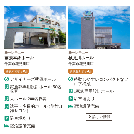
雅セレモニー
雅セレモニー
幕張本郷ホール
検見川ホール
千葉市花見川区
千葉市花見川区
幕張本郷
8
新検見川
4
駅
歩
分
駅
歩
分
デザイナーズ葬儀ホール
移動しやすいコンパクトなフ
ロア構成
家族葬専用設計ホール 50名
収容
1家族専用設計ホール
大ホール 200名収容
駐車場あり
法事・多目的ホール (別館1F
宿泊設備完備
雅サロン)
詳しい情報
駐車場あり
宿泊設備完備