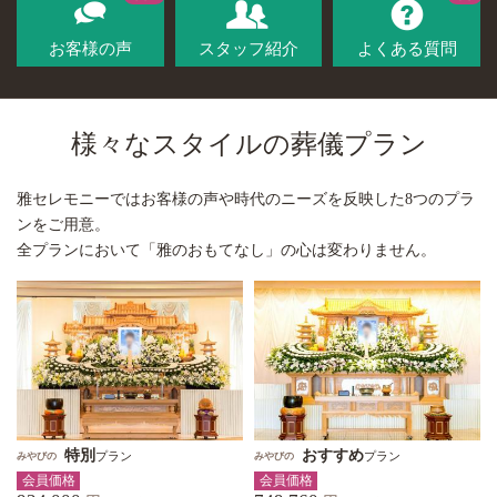
お客様の声
スタッフ紹介
よくある質問
様々なスタイルの葬儀プラン
雅セレモニーではお客様の声や時代のニーズを反映した8つのプラ
ンをご用意。
全プランにおいて「雅のおもてなし」の心は変わりません。
特別
おすすめ
プラン
プラン
みやびの
みやびの
会員価格
会員価格