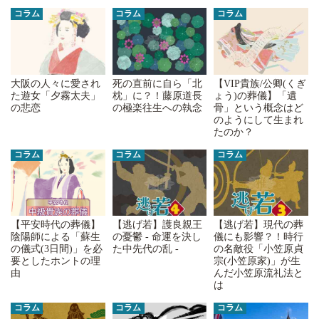
コラム
コラム
コラム
大阪の人々に愛され
死の直前に自ら「北
【VIP貴族/公卿(くぎ
た遊女「夕霧太夫」
枕」に？！藤原道長
ょう)の葬儀】「遺
の悲恋
の極楽往生への執念
骨」という概念はど
のようにして生まれ
たのか？
コラム
コラム
コラム
【平安時代の葬儀】
【逃げ若】護良親王
【逃げ若】現代の葬
陰陽師による「蘇生
の憂鬱 - 命運を決し
儀にも影響？！時行
の儀式(3日間)」を必
た中先代の乱 -
の名敵役「小笠原貞
要としたホントの理
宗(小笠原家)」が生
由
んだ小笠原流礼法と
は
コラム
コラム
コラム