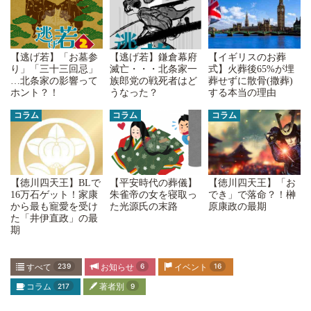
【逃げ若】「お墓参
【イギリスのお葬
【逃げ若】鎌倉幕府
り」「三十三回忌」
式】火葬後65%が埋
滅亡・・・北条家一
…北条家の影響って
葬せずに散骨(撒葬)
族郎党の戦死者はど
ホント？！
する本当の理由
うなった？
コラム
コラム
コラム
【平安時代の葬儀】
【徳川四天王】「お
【徳川四天王】BLで
朱雀帝の女を寝取っ
でき」で落命？！榊
16万石ゲット！家康
た光源氏の末路
原康政の最期
から最も寵愛を受け
た「井伊直政」の最
期
すべて
239
お知らせ
6
イベント
16
コラム
217
著者別
9