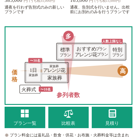
385,000
165,000
円
円
(うち税35,000円)
(うち税15,000円)
通夜を行わず告別式のみの新しい
通夜、告別式を行いません。出棺
プランです
前にお別れのみを行うプランです
多
人数上限な
し
おすすめ
プラン
標準
特別
アレンジ花
プラン
プラン
プラン
〜30名
家族葬
価格
高
1日
アレンジ花
家族葬
家族葬
火葬式
〜10名
参列者数
プラン一覧
比較表
見積り
プラン料金には返礼品・飲食・供花・お布施・火葬料金等は含まれ