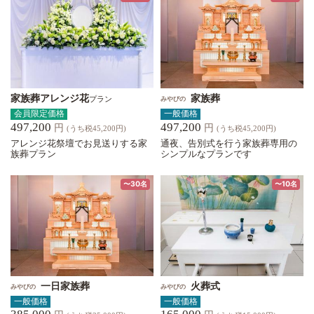
家族葬アレンジ花
家族葬
プラン
みやびの
会員限定価格
一般価格
497,200
497,200
円
円
(うち税45,200円)
(うち税45,200円)
アレンジ花祭壇でお見送りする家
通夜、告別式を行う家族葬専用の
族葬プラン
シンプルなプランです
〜30名
〜10名
一日家族葬
火葬式
みやびの
みやびの
一般価格
一般価格