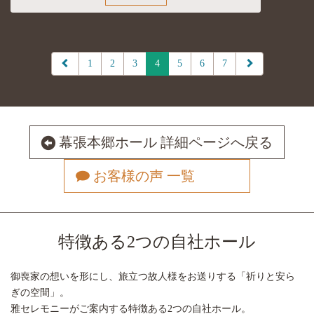
1
2
3
4
5
6
7
幕張本郷ホール 詳細ページへ戻る
お客様の声 一覧
387
特徴ある2つの自社ホール
御喪家の想いを形にし、旅立つ故人様をお送りする「祈りと安ら
ぎの空間」。
雅セレモニーがご案内する特徴ある2つの自社ホール。