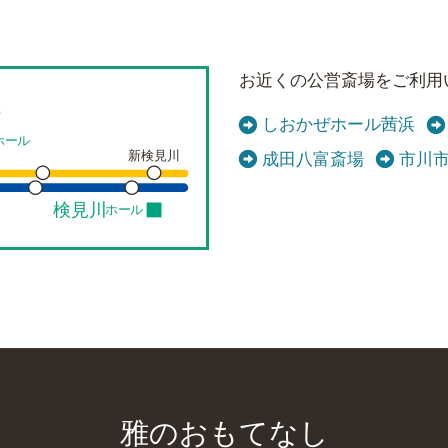
お近くの公営斎場をご利用
保
しおかぜホール茜浜
ホール
新検見川
成田八富斎場
市川
検見川
ホール
雅のおもてなし