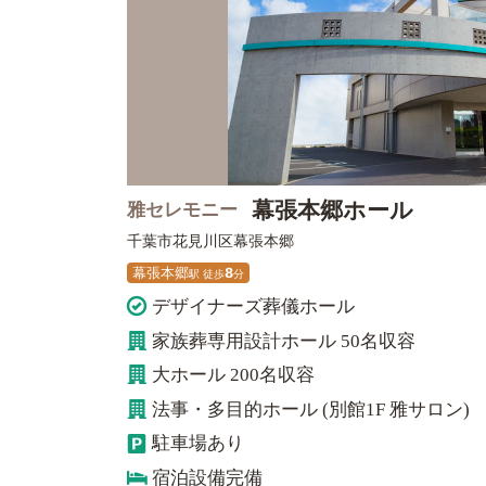
幕張本郷ホール
雅セレモニー
千葉市花見川区
幕張本郷
幕張本郷
8
駅
徒
歩
分
デザイナーズ葬儀ホール
家族葬専用設計ホール 50名収容
大ホール 200名収容
法事・多目的ホール (別館1F 雅サロン)
駐車場あり
宿泊設備完備