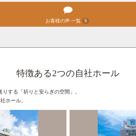
お客様の声 一覧
5
特徴ある2つの自社ホール
送りする「祈りと安らぎの空間」。
自社ホール。