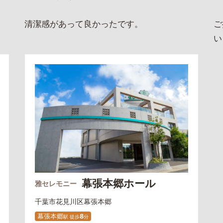
清潔感があって良かったです。
ご
い
幕張本郷ホール
雅セレモニー
千葉市花見川区
幕張本郷
幕張本郷
8
駅
徒
歩
分