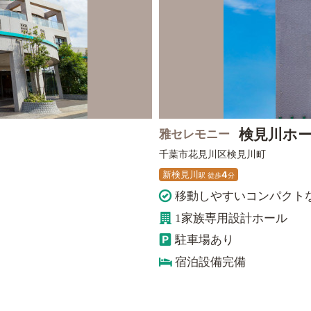
検見川ホ
雅セレモニー
千葉市花見川区
検見川町
新検見川
4
駅
徒
歩
分
移動しやすいコンパクト
1家族専用設計ホール
駐車場あり
宿泊設備完備