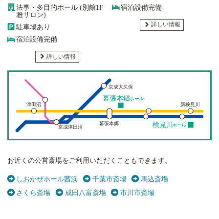
法事・多目的ホール (別館1F
宿泊設備完備
雅サロン)
詳しい情報
駐車場あり
宿泊設備完備
詳しい情報
京成大久保
幕張本郷
ホール
津田沼
新検見川
幕張本郷
検見川
ホール
京成津田沼
お近くの公営斎場をご利用いただくこともできます。
しおかぜホール茜浜
千葉市斎場
馬込斎場
さくら斎場
成田八富斎場
市川市斎場