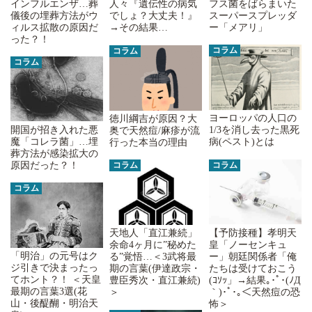
フス菌をばらまいた
インフルエンザ…葬
人々『遺伝性の病気
スーパースプレッダ
儀後の埋葬方法がウ
でしょ？大丈夫！』
ー「メアリ」
ィルス拡散の原因だ
→その結果…
った？！
コラム
コラム
コラム
ヨーロッパの人口の
徳川綱吉が原因？大
開国が招き入れた悪
1/3を消し去った黒死
奥で天然痘/麻疹が流
魔「コレラ菌」…埋
病(ペスト)とは
行った本当の理由
葬方法が感染拡大の
コラム
コラム
原因だった？！
コラム
【予防接種】孝明天
天地人「直江兼続」
皇「ノーセンキュ
余命4ヶ月に”秘めた
「明治」の元号はク
ー」朝廷関係者「俺
る”覚悟…＜3武将最
ジ引きで決まったっ
たちは受けておこう
期の言葉(伊達政宗・
てホント？！ ＜天皇
(ｺｿｯ」→結果｡･ﾟ･(ﾉД
豊臣秀次・直江兼続)
最期の言葉3選(花
｀)･ﾟ･｡＜天然痘の恐
＞
山・後醍醐・明治天
怖＞