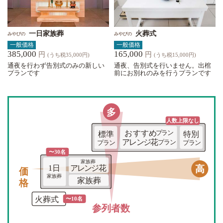
一日家族葬
火葬式
みやびの
みやびの
一般価格
一般価格
385,000
165,000
円
円
(うち税35,000円)
(うち税15,000円)
通夜を行わず告別式のみの新しい
通夜、告別式を行いません。出棺
プランです
前にお別れのみを行うプランです
多
人数上限な
し
おすすめ
プラン
標準
特別
アレンジ花
プラン
プラン
プラン
〜30名
家族葬
価格
高
1日
アレンジ花
家族葬
家族葬
火葬式
〜10名
参列者数