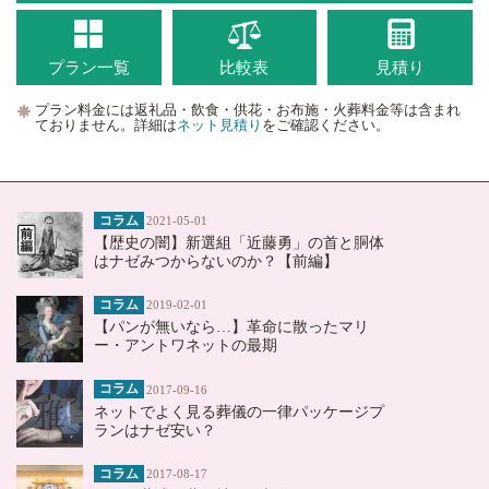
プラン一覧
比較表
見積り
プラン料金には返礼品・飲食・供花・お布施・火葬料金等は含まれ
ておりません。詳細は
ネット見積り
をご確認ください。
コラム
2021-05-01
【歴史の闇】新選組「近藤勇」の首と胴体
はナゼみつからないのか？【前編】
コラム
2019-02-01
【パンが無いなら…】革命に散ったマリ
ー・アントワネットの最期
コラム
2017-09-16
ネットでよく見る葬儀の一律パッケージプ
ランはナゼ安い？
コラム
2017-08-17