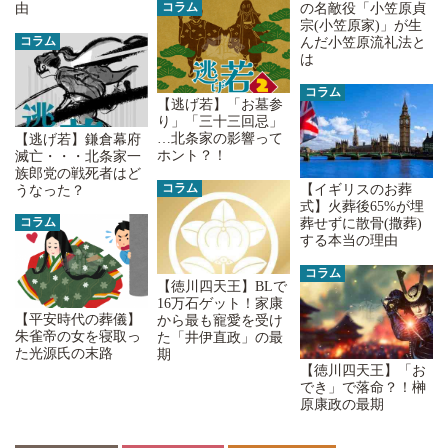
コラム
由
の名敵役「小笠原貞
宗(小笠原家)」が生
コラム
んだ小笠原流礼法と
は
コラム
【逃げ若】「お墓参
り」「三十三回忌」
…北条家の影響って
【逃げ若】鎌倉幕府
ホント？！
滅亡・・・北条家一
族郎党の戦死者はど
コラム
【イギリスのお葬
うなった？
式】火葬後65%が埋
コラム
葬せずに散骨(撒葬)
する本当の理由
コラム
【徳川四天王】BLで
16万石ゲット！家康
【平安時代の葬儀】
から最も寵愛を受け
朱雀帝の女を寝取っ
た「井伊直政」の最
た光源氏の末路
期
【徳川四天王】「お
でき」で落命？！榊
原康政の最期