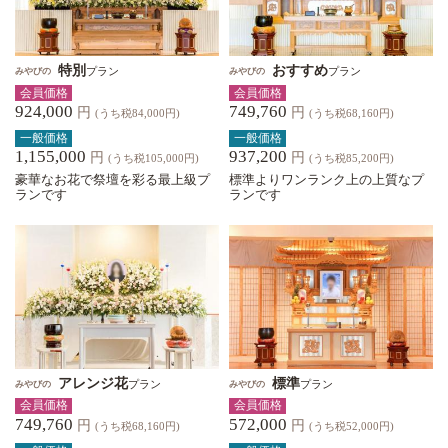
特別
おすすめ
プラン
プラン
みやびの
みやびの
会員価格
会員価格
924,000
749,760
円
円
(うち税84,000円)
(うち税68,160円)
一般価格
一般価格
1,155,000
937,200
円
円
(うち税105,000円)
(うち税85,200円)
豪華なお花で祭壇を彩る最上級プ
標準よりワンランク上の上質なプ
ランです
ランです
アレンジ花
標準
プラン
プラン
みやびの
みやびの
会員価格
会員価格
749,760
572,000
円
円
(うち税68,160円)
(うち税52,000円)