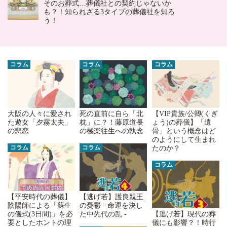
そのお葬式…葬儀社との契約じゃないか
も？！知られざる3タイプの葬儀社を知ろ
う！
コラム
コラム
コラム
大阪の人々に愛され
死の直前に自ら「北
【VIP貴族/公卿(くぎ
た遊女「夕霧太夫」
枕」に？！藤原道長
ょう)の葬儀】「遺
の悲恋
の極楽往生への執念
骨」という概念はど
のようにして生まれ
コラム
コラム
たのか？
コラム
【平安時代の葬儀】
【逃げ若】護良親王
陰陽師による「蘇生
の憂鬱 - 命運を決し
の儀式(3日間)」を必
た中先代の乱 -
【逃げ若】現代の葬
要としたホントの理
儀にも影響？！時行