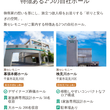
特徴ある2つの自社ホール
御喪家の想いを形にし、旅立つ故人様をお送りする「祈りと安ら
ぎの空間」。
雅セレモニーがご案内する特徴ある2つの自社ホール。
雅セレモニー
雅セレモニー
幕張本郷ホール
検見川ホール
千葉市花見川区
千葉市花見川区
幕張本郷
8
新検見川
4
駅
歩
分
駅
歩
分
デザイナーズ葬儀ホール
移動しやすいコンパクトなフ
ロア構成
家族葬専用設計ホール 50名
収容
1家族専用設計ホール
大ホール 200名収容
駐車場あり