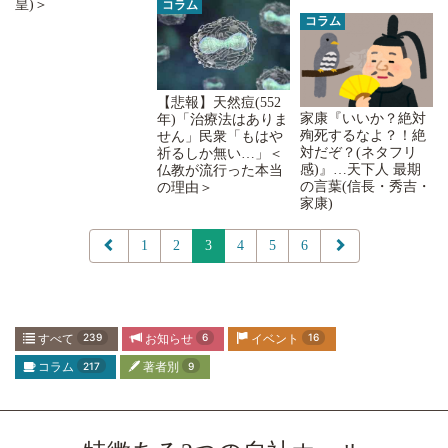
皇)＞
コラム
コラム
【悲報】天然痘(552
家康『いいか？絶対
年)「治療法はありま
殉死するなよ？！絶
せん」民衆「もはや
対だぞ？(ネタフリ
祈るしか無い…」＜
感)』…天下人 最期
仏教が流行った本当
の言葉(信長・秀吉・
の理由＞
家康)
1
2
3
4
5
6
すべて
239
お知らせ
6
イベント
16
コラム
217
著者別
9