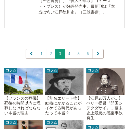
（三笠書房）、『偉人の年収』（イース
ト・プレス）が好評発売中。最新刊は『本
当は怖い江戸徳川史』（三笠書房）。
1
2
3
4
5
6
コラム
コラム
コラム
【フランスの葬儀】
【別名エリート病】
【江戸28万人が…】
死後48時間以内に埋
結核にかかることが
ペリー提督『開国シ
葬しなければならな
イケてる時代があっ
テクダサイ』…幕末
い本当の理由
たって本当？
史上最悪の感染事故
発生
コラム
コラム
コラム