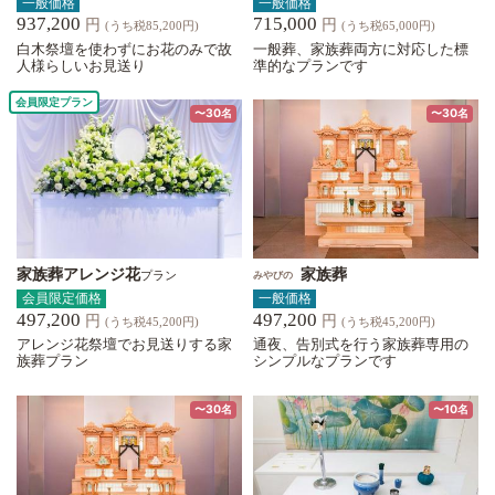
一般価格
一般価格
937,200
715,000
円
円
(うち税85,200円)
(うち税65,000円)
白木祭壇を使わずにお花のみで故
一般葬、家族葬両方に対応した標
人様らしいお見送り
準的なプランです
会員限定プラン
〜30名
〜30名
家族葬アレンジ花
家族葬
プラン
みやびの
会員限定価格
一般価格
497,200
497,200
円
円
(うち税45,200円)
(うち税45,200円)
アレンジ花祭壇でお見送りする家
通夜、告別式を行う家族葬専用の
族葬プラン
シンプルなプランです
〜30名
〜10名