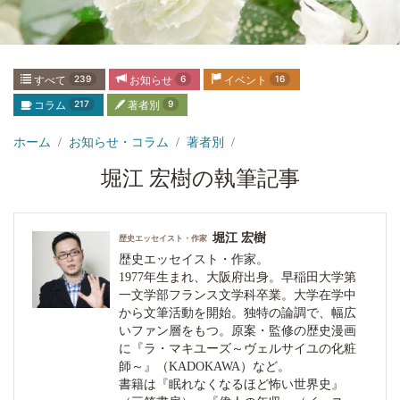
すべて
239
お知らせ
6
イベント
16
コラム
217
著者別
9
ホーム
お知らせ・コラム
著者別
堀江 宏樹の執筆記事
堀江 宏樹
歴史エッセイスト・作家
歴史エッセイスト・作家。
1977年生まれ、大阪府出身。早稲田大学第
一文学部フランス文学科卒業。大学在学中
から文筆活動を開始。独特の論調で、幅広
いファン層をもつ。原案・監修の歴史漫画
に『ラ・マキユーズ～ヴェルサイユの化粧
師～』（KADOKAWA）など。
書籍は『眠れなくなるほど怖い世界史』