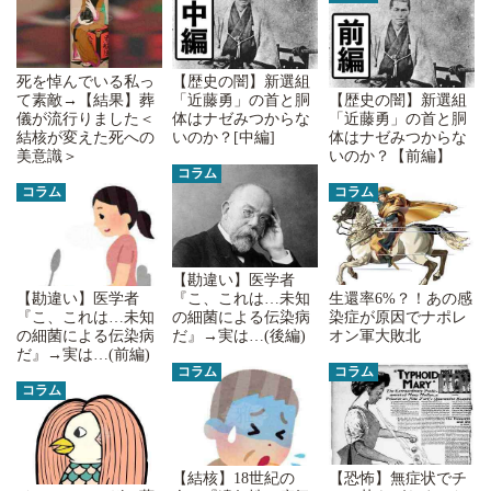
死を悼んでいる私っ
【歴史の闇】新選組
て素敵→【結果】葬
「近藤勇」の首と胴
【歴史の闇】新選組
儀が流行りました＜
体はナゼみつからな
「近藤勇」の首と胴
結核が変えた死への
いのか？[中編]
体はナゼみつからな
美意識＞
いのか？【前編】
コラム
コラム
コラム
【勘違い】医学者
生還率6%？！あの感
【勘違い】医学者
『こ、これは…未知
染症が原因でナポレ
『こ、これは…未知
の細菌による伝染病
オン軍大敗北
の細菌による伝染病
だ』→実は…(後編)
だ』→実は…(前編)
コラム
コラム
コラム
【恐怖】無症状でチ
【結核】18世紀の