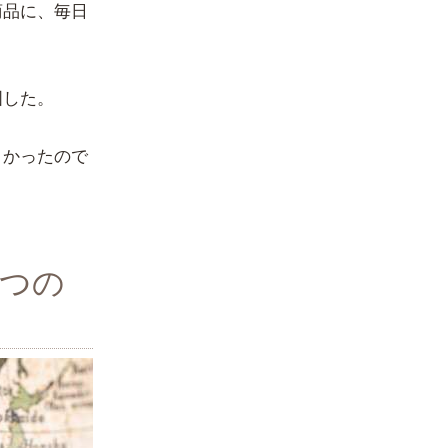
商品に、毎日
国した。
くかったので
2つの