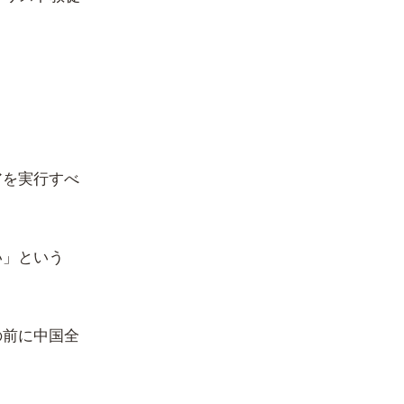
アを実行すべ
い」という
の前に中国全
。