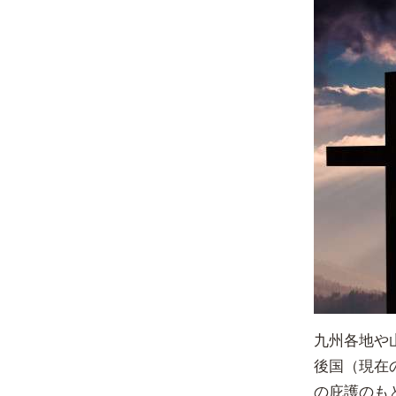
九州各地や
後国（現在
の庇護のも