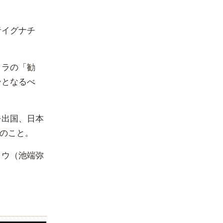
者イグナチ
ヨラの「勧
ーとなるべ
を出国、日本
日のこと。
ロウ（池端弥