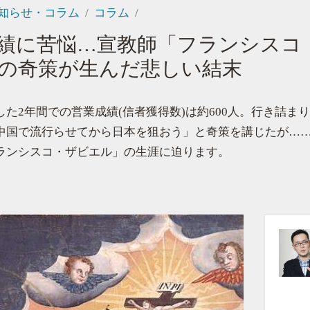
知らせ・コラム
コラム
績に苦悩…宣教師「フランシスコ
の奇策が生んだ悲しい結末
した2年間での営業成績(信者獲得数)は約600人。行き詰ま
中国で流行らせてから日本を狙おう」と奇策を講じたが…
ランシスコ・ザビエル」の生涯に迫ります。