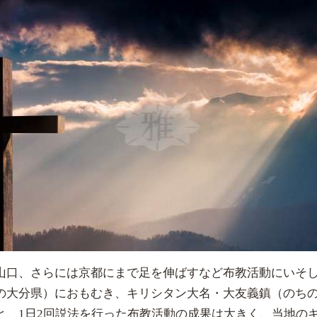
山口、さらには京都にまで足を伸ばすなど布教活動にいそ
の大分県）におもむき、キリシタン大名・大友義鎮（のち
と、1日2回説法を行った布教活動の成果は大きく、当地の