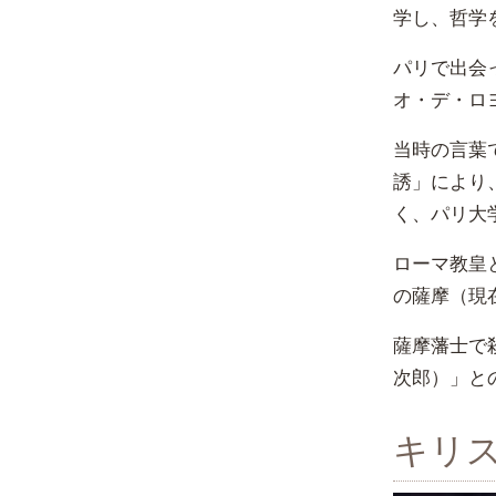
学し、哲学
パリで出会
オ・デ・ロ
当時の言葉
誘」により
く、パリ大
ローマ教皇
の薩摩（現在
薩摩藩士で
次郎）」と
キリ