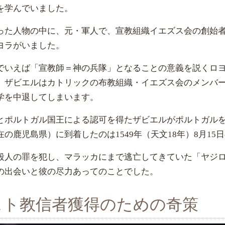
を学んでいました。
った人物の中に、元・軍人で、宣教組織イエズス会の創始
ヨラがいました。
でいえば「宣教師＝神の兵隊」となることの意義を説くロ
、ザビエルはカトリックの布教組織・イエズス会のメンバ
学を中退してしまいます。
とポルトガル国王による認可を得たザビエルがポルトガル
の鹿児島県）に到着したのは1549年（天文18年）8月15
殺人の罪を犯し、マラッカにまで逃亡してきていた「ヤジ
の出会いと彼の尽力あってのことでした。
スト教信者獲得のための奇策